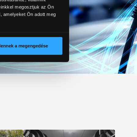
einkkel megosztjuk az Ön
l, amelyeket Ön adott meg
dennek a megengedése