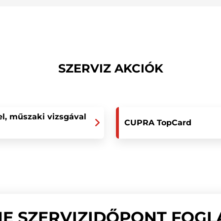
SZERVIZ AKCIÓK
el, műszaki vizsgával
CUPRA TopCard
NE SZERVIZIDŐPONT FOGL