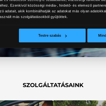
 szerviz
hez. Ezenkívül közösségi média-, hirdető- és elemező partner
zó adatait, akik kombinálhatják az adatokat más olyan adatokka
sznált más szolgáltatásokból gyűjtöttek.
mos
Testre szabás
Min
SZOLGÁLTATÁSAINK