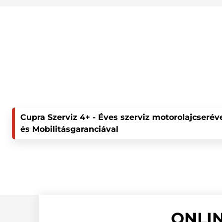
Cupra Szerviz 4+ - Éves szerviz motorolajcserév
és Mobilitásgaranciával
ONLI