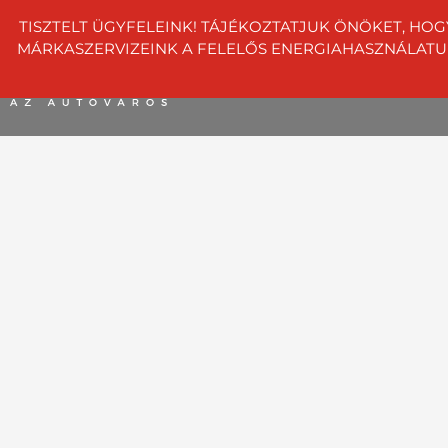
TISZTELT ÜGYFELEINK! TÁJÉKOZTATJUK ÖNÖKET, HOG
MÁRKASZERVIZEINK A FELELŐS ENERGIAHASZNÁLATUNK 
info@dunaauto.hu
+36 1 8
Autóvásárlás
Szerviz
Szolgáltatások
C