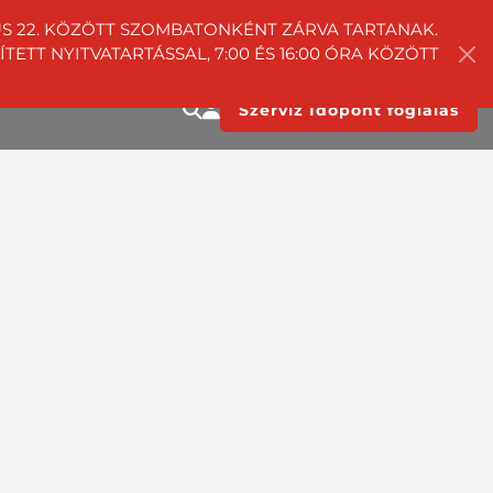
TUS 22. KÖZÖTT SZOMBATONKÉNT ZÁRVA TARTANAK.
ETT NYITVATARTÁSSAL, 7:00 ÉS 16:00 ÓRA KÖZÖTT
Szerviz Időpont foglalás