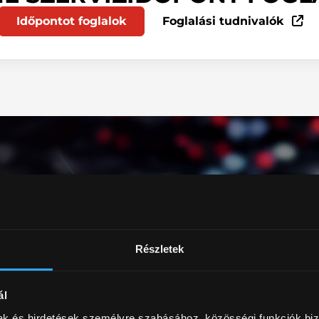
Időpontot foglalok
Foglalási tudnivalók
Részletek
ál
mak és hirdetések személyre szabásához, közösségi funkciók biz