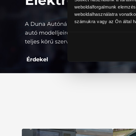
Elektromos autó
weboldalforgalmunk elemzésé
weboldalhasználatra vonatko
számukra vagy az Ön által ha
A Duna Autónál számos márka elektro
autó modelljeire nyújtunk szakszerű és
teljes körű szerviz szolgáltatást!
Érdekel