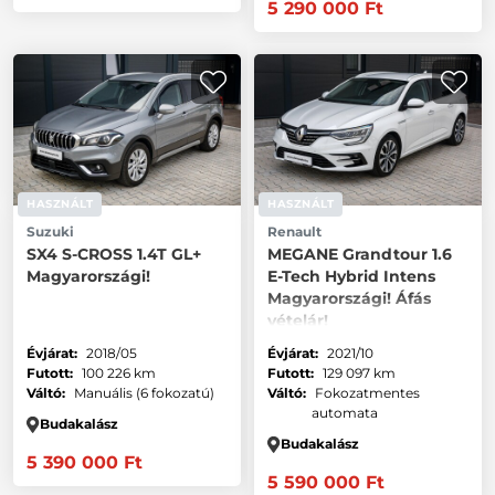
5 290 000 Ft
HASZNÁLT
HASZNÁLT
Suzuki
Renault
SX4 S-CROSS 1.4T GL+
MEGANE Grandtour 1.6
Magyarországi!
E-Tech Hybrid Intens
Magyarországi! Áfás
vételár!
Évjárat:
2018/05
Évjárat:
2021/10
Futott:
100 226 km
Futott:
129 097 km
Váltó:
Manuális (6 fokozatú)
Váltó:
Fokozatmentes
automata
Budakalász
Budakalász
5 390 000 Ft
5 590 000 Ft