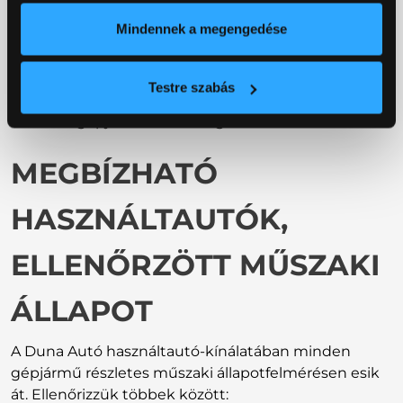
Mindennek a megengedése
Biztosítási partnerünk, a CLB Független Biztosítási
Alkusz Kft. révén a vezető biztosítótársaságok
ajánlatai közül választhat, így gyorsan megtalálhatja
Testre szabás
az igényeinek leginkább megfelelő casco- és
kötelező gépjármű-felelősségbiztosítást.
MEGBÍZHATÓ
HASZNÁLTAUTÓK,
ELLENŐRZÖTT MŰSZAKI
ÁLLAPOT
A Duna Autó használtautó-kínálatában minden
gépjármű részletes műszaki állapotfelmérésen esik
át. Ellenőrizzük többek között: