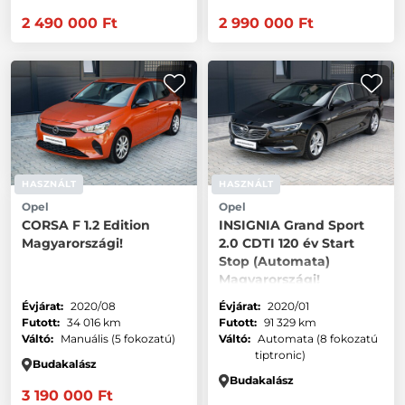
2 490 000 Ft
2 990 000 Ft
HASZNÁLT
HASZNÁLT
Opel
Opel
CORSA F 1.2 Edition
INSIGNIA Grand Sport
Magyarországi!
2.0 CDTI 120 év Start
Stop (Automata)
Magyarországi!
Évjárat:
2020/08
Évjárat:
2020/01
Futott:
34 016 km
Futott:
91 329 km
Váltó:
Manuális (5 fokozatú)
Váltó:
Automata (8 fokozatú
tiptronic)
Budakalász
Budakalász
3 190 000 Ft