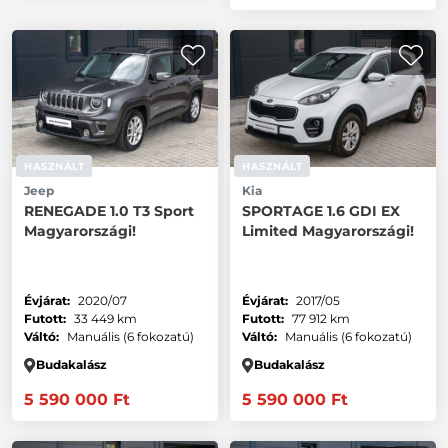
HASZNÁLT
HASZNÁLT
Jeep
Kia
RENEGADE 1.0 T3 Sport
SPORTAGE 1.6 GDI EX
Magyarországi!
Limited Magyarországi!
Évjárat:
2020/07
Évjárat:
2017/05
Futott:
33 449 km
Futott:
77 912 km
Váltó:
Manuális (6 fokozatú)
Váltó:
Manuális (6 fokozatú)
Budakalász
Budakalász
5 590 000 Ft
5 590 000 Ft