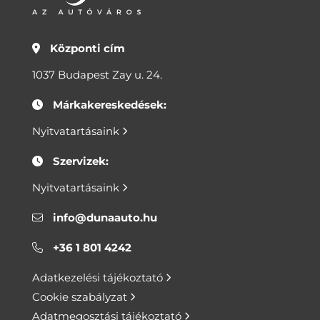
Központi cím
1037 Budapest Zay u. 24.
Márkakereskedések:
Nyitvatartásaink
Szervizek:
Nyitvatartásaink
info@dunaauto.hu
+36 1 801 4242
Adatkezelési tájékoztató
Cookie szabályzat
Adatmegosztási tájékoztató