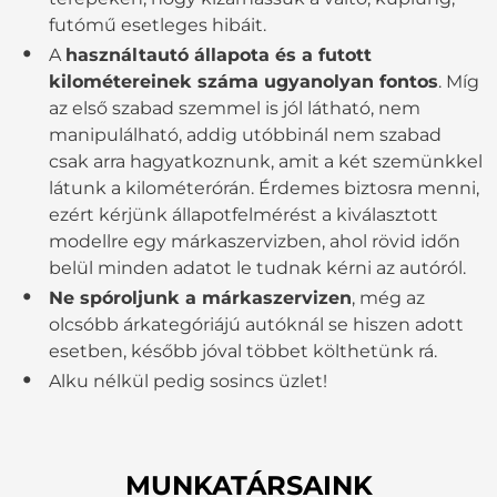
futómű esetleges hibáit.
A
használtautó állapota és a futott
kilométereinek száma ugyanolyan fontos
. Míg
az első szabad szemmel is jól látható, nem
manipulálható, addig utóbbinál nem szabad
csak arra hagyatkoznunk, amit a két szemünkkel
látunk a kilométerórán. Érdemes biztosra menni,
ezért kérjünk állapotfelmérést a kiválasztott
modellre egy márkaszervizben, ahol rövid időn
belül minden adatot le tudnak kérni az autóról.
Ne spóroljunk a márkaszervizen
, még az
olcsóbb árkategóriájú autóknál se hiszen adott
esetben, később jóval többet költhetünk rá.
Alku nélkül pedig sosincs üzlet!
MUNKATÁRSAINK