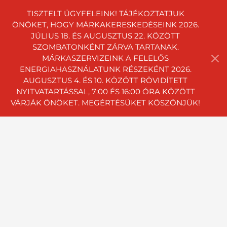
TISZTELT ÜGYFELEINK! TÁJÉKOZTATJUK
ÖNÖKET, HOGY MÁRKAKERESKEDÉSEINK 2026.
JÚLIUS 18. ÉS AUGUSZTUS 22. KÖZÖTT
SZOMBATONKÉNT ZÁRVA TARTANAK.
MÁRKASZERVIZEINK A FELELŐS
ENERGIAHASZNÁLATUNK RÉSZEKÉNT 2026.
AUGUSZTUS 4. ÉS 10. KÖZÖTT RÖVIDÍTETT
NYITVATARTÁSSAL, 7:00 ÉS 16:00 ÓRA KÖZÖTT
VÁRJÁK ÖNÖKET. MEGÉRTÉSÜKET KÖSZÖNJÜK!