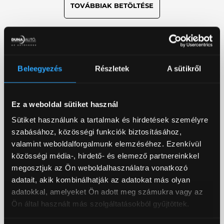
TOVÁBBIAK BETÖLTÉSE
FINANSZÍROZÁS ÉS
BIZTOSÍTÁS
Beleegyezés
Részletek
A sütikről
A Duna Autónál a megfelelő használtautó
kiválasztása mellett a finanszírozásban és a biztosítás
Ez a weboldal sütiket használ
megkötésében is segítséget nyújtunk.
Sütiket használunk a tartalmak és hirdetések személyre
szabásához, közösségi funkciók biztosításához,
Kedvező, forintalapú autóhitel- és
valamint weboldalforgalmunk elemzéséhez. Ezenkívül
lízingkonstrukciókat kínálunk szerződött
közösségi média-, hirdető- és elemező partnereinkkel
partnerünk, a Merkantil Bank közreműködésével.
megosztjuk az Ön weboldalhasználatra vonatkozó
Magánszemélyek számára zárt végű pénzügyi lízing,
adatait, akik kombinálhatják az adatokat más olyan
vállalkozások részére pedig zárt vagy nyílt végű
adatokkal, amelyeket Ön adott meg számukra vagy az
pénzügyi lízing is elérhető. Kollégáink segítenek
Ön által használt más szolgáltatásokból gyűjtöttek.
megtalálni az Ön számára legkedvezőbb
finanszírozási megoldást.