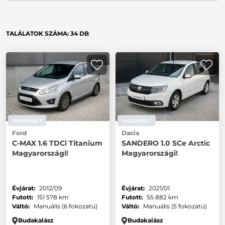
TALÁLATOK SZÁMA:
34
DB
HASZNÁLT
HASZNÁLT
Ford
Dacia
C-MAX 1.6 TDCi Titanium
SANDERO 1.0 SCe Arctic
Magyarországi!
Magyarországi!
Évjárat:
2012/09
Évjárat:
2021/01
Futott:
151 578 km
Futott:
55 882 km
Váltó:
Manuális (6 fokozatú)
Váltó:
Manuális (5 fokozatú)
Budakalász
Budakalász