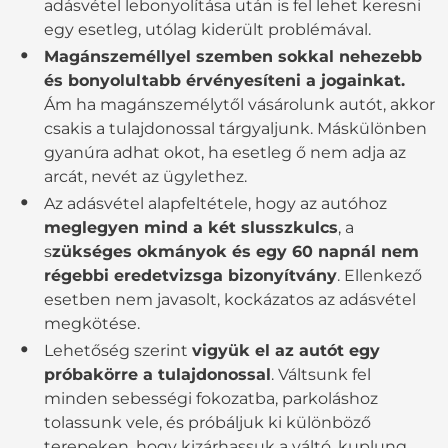
adásvétel lebonyolítása után is fel lehet keresni
egy esetleg, utólag kiderült problémával.
Magánszeméllyel szemben sokkal nehezebb
és bonyolultabb érvényesíteni a jogainkat.
Ám ha magánszemélytől vásárolunk autót, akkor
csakis a tulajdonossal tárgyaljunk. Máskülönben
gyanúra adhat okot, ha esetleg ő nem adja az
arcát, nevét az ügylethez.
Az adásvétel alapfeltétele, hogy az autóhoz
meglegyen mind a két slusszkulcs
, a
s
zükséges okmányok és egy 60 napnál nem
régebbi eredetvizsga bizonyítvány
. Ellenkező
esetben nem javasolt, kockázatos az adásvétel
megkötése.
Lehetőség szerint
vigyük el az autót egy
próbakörre a tulajdonossal
. Váltsunk fel
minden sebességi fokozatba, parkoláshoz
tolassunk vele, és próbáljuk ki különböző
terepeken, hogy kizárhassuk a váltó, kuplung,