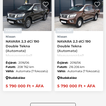
HASZNÁLT
HASZNÁLT
Nissan
Nissan
NAVARA 2.3 dCi 190
NAVARA 2.3 dCi 190
Double Tekna
Double Tekna
(Automata)
(Automata)
Magyarországi!
Magyarországi!
Évjárat:
2016/06
Évjárat:
2016/06
Futott:
208 762 km
Futott:
216 206 km
Váltó:
Automata (7 fokozatú)
Váltó:
Automata (7 fokozatú)
Budakalász
Budakalász
5 790 000 Ft
+ ÁFA
5 790 000 Ft
+ ÁFA