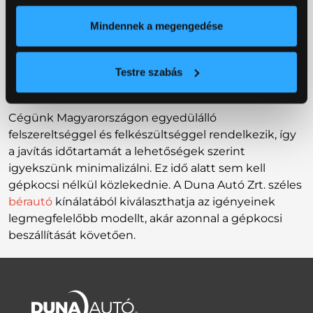
Gépkocsiját a Zay utcai telephelyre szállítjuk, ahol -
Mindennek a megengedése
Önnel egyeztetve - beszállításkor semmiféle
költséget nem kell megtérítenie a szerződött
beszállító sofőrje felé, azt a Duna Autó Zrt.
Testre szabás
megelőlegezi Önnek.
Cégünk Magyarországon egyedülálló
felszereltséggel és felkészültséggel rendelkezik, így
a javítás időtartamát a lehetőségek szerint
igyekszünk minimalizálni. Ez idő alatt sem kell
gépkocsi nélkül közlekednie. A Duna Autó Zrt. széles
bérautó
kínálatából kiválaszthatja az igényeinek
legmegfelelőbb modellt, akár azonnal a gépkocsi
beszállítását követően.