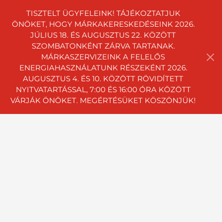
TISZTELT ÜGYFELEINK! TÁJÉKOZTATJUK
ÖNÖKET, HOGY MÁRKAKERESKEDÉSEINK 2026.
JÚLIUS 18. ÉS AUGUSZTUS 22. KÖZÖTT
SZOMBATONKÉNT ZÁRVA TARTANAK.
MÁRKASZERVIZEINK A FELELŐS
ENERGIAHASZNÁLATUNK RÉSZEKÉNT 2026.
AUGUSZTUS 4. ÉS 10. KÖZÖTT RÖVIDÍTETT
NYITVATARTÁSSAL, 7:00 ÉS 16:00 ÓRA KÖZÖTT
VÁRJÁK ÖNÖKET. MEGÉRTÉSÜKET KÖSZÖNJÜK!