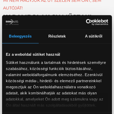
MI
NEM HAGYJUK AZ ÚT SZÉLÉN SEM ÖNT, SEM
AUTÓJÁT!
KARAMBOL VAGY MŰSZAKI
MEGHIBÁSODÁS?
Beleegyezés
Részletek
A sütikről
Csak egy telefon, és a Duna Autó Zrt. 0-24 órában
elérhető autómentő szolgálata rövid időn belül segít
a helyzetén.
Ez a weboldal sütiket használ
Munkaidőben kollégánk, munkaidőn kívül
Sütiket használunk a tartalmak és hirdetések személyre
szerződött partnerünk által biztosítjuk a gyors és
szabásához, közösségi funkciók biztosításához,
szakszerű segítséget, mely együttműködésünk
valamint weboldalforgalmunk elemzéséhez. Ezenkívül
lehetővé teszi a különleges autómentési
közösségi média-, hirdető- és elemező partnereinkkel
helyzeteknek való megfelelésünket is (mélygarázs,
megosztjuk az Ön weboldalhasználatra vonatkozó
árok, akár darut igénylő mentési feladatok).
adatait, akik kombinálhatják az adatokat más olyan
adatokkal, amelyeket Ön adott meg számukra vagy az
SEGÉLYKÉRŐ TELEFONSZÁMUNK:
Ön által használt más szolgáltatásokból gyűjtöttek.
+36 20 583 8883