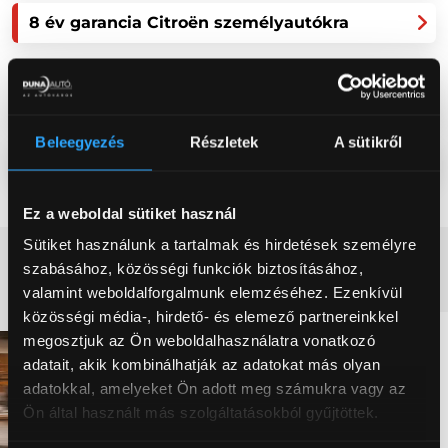
8 év garancia Citroën személyautókra
Széchenyi Lízing Max+ finanszírozás évi 3%
fix kamatozással Citroen modellekre
Beleegyezés
Részletek
A sütikről
Citroën operatív lízing ajánlatok
Ez a weboldal sütiket használ
Sütiket használunk a tartalmak és hirdetések személyre
CITROËN CASCO+ BIZTOSÍTÁS
szabásához, közösségi funkciók biztosításához,
valamint weboldalforgalmunk elemzéséhez. Ezenkívül
közösségi média-, hirdető- és elemező partnereinkkel
megosztjuk az Ön weboldalhasználatra vonatkozó
Ajánlatkérés
adatait, akik kombinálhatják az adatokat más olyan
adatokkal, amelyeket Ön adott meg számukra vagy az
Töltse ki adataival az alábbi űrlapot és kollégánk egy
Ön által használt más szolgáltatásokból gyűjtöttek.
munkanapon belül felveszi önnel a kapcsolatot, hogy
visszaigazolja megkeresését.