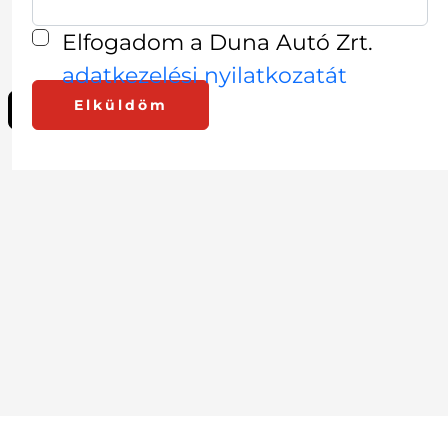
LÉPJEN KAPCSOLATBA
Elfogadom a Duna Autó Zrt.
SZAKÉRTŐINKKEL
adatkezelési nyilatkozatát
Elküldöm
Összes