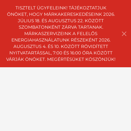
TISZTELT ÜGYFELEINK! TÁJÉKOZTATJUK
ÖNÖKET, HOGY MÁRKAKERESKEDÉSEINK 2026.
JÚLIUS 18. ÉS AUGUSZTUS 22. KÖZÖTT
SZOMBATONKÉNT ZÁRVA TARTANAK.
MÁRKASZERVIZEINK A FELELŐS
ENERGIAHASZNÁLATUNK RÉSZEKÉNT 2026.
AUGUSZTUS 4. ÉS 10. KÖZÖTT RÖVIDÍTETT
NYITVATARTÁSSAL, 7:00 ÉS 16:00 ÓRA KÖZÖTT
VÁRJÁK ÖNÖKET. MEGÉRTÉSÜKET KÖSZÖNJÜK!