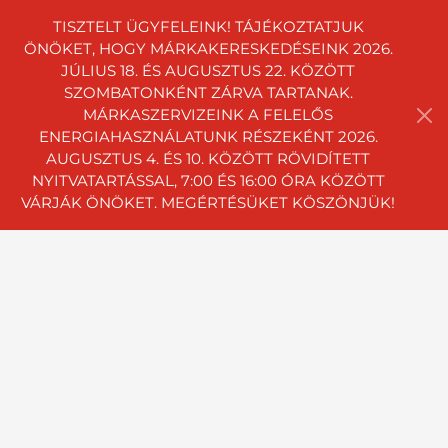
TISZTELT ÜGYFELEINK! TÁJÉKOZTATJUK
ÖNÖKET, HOGY MÁRKAKERESKEDÉSEINK 2026.
JÚLIUS 18. ÉS AUGUSZTUS 22. KÖZÖTT
SZOMBATONKÉNT ZÁRVA TARTANAK.
MÁRKASZERVIZEINK A FELELŐS
ENERGIAHASZNÁLATUNK RÉSZEKÉNT 2026.
AUGUSZTUS 4. ÉS 10. KÖZÖTT RÖVIDÍTETT
NYITVATARTÁSSAL, 7:00 ÉS 16:00 ÓRA KÖZÖTT
VÁRJÁK ÖNÖKET. MEGÉRTÉSÜKET KÖSZÖNJÜK!