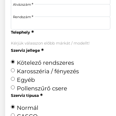
Alvázszám
Rendszám
Telephely
Kérjük válasszon előbb márkát / modellt!
Szerviz jellege
Kötelező rendszeres
Karosszéria / fényezés
Egyéb
Pollenszűrő csere
Szerviz típusa
Normál