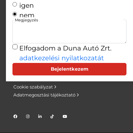
igen
Márkakereskedések:
nem
Nyitvatartásaink
Megjegyzés
Szervizek:
Nyitvatartásaink
Elfogadom a Duna Autó Zrt.
info@dunaauto.hu
adatkezelési nyilatkozatát
+36 1 801 4242
Bejelentkezem
Adatkezelési tájékoztató
Cookie szabályzat
Adatmegosztási tájékoztató