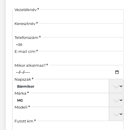
Elérhetőség
Vezetéknév
1037 Budapest, Zay u. 24.
info@dunaauto.hu
+36 1 801 4179
Keresztnév
Telefonszám
Nyitvatartás
Hétfőtől - Péntekig: 7:00 - 16:00
E-mail cím
Mikor alkalmas?
Napszak
Márka
Modell
Futott km