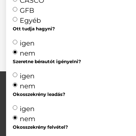
CASCO
GFB
Egyéb
Ott tudja hagyni?
igen
nem
Szeretne bérautót igényelni?
igen
nem
Okosszekrény leadás?
igen
nem
Központi cím
Okosszekrény felvétel?
1037 Budapest Zay u. 24.