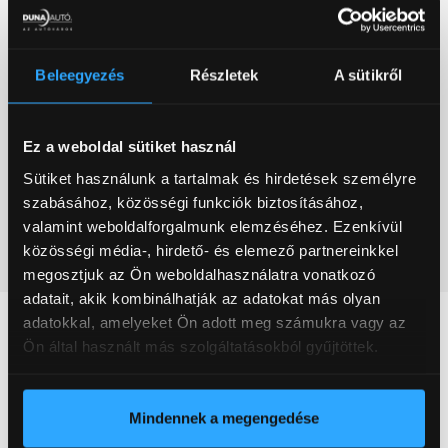
Beleegyezés
Részletek
A sütikről
Ez a weboldal sütiket használ
Sütiket használunk a tartalmak és hirdetések személyre
szabásához, közösségi funkciók biztosításához,
valamint weboldalforgalmunk elemzéséhez. Ezenkívül
közösségi média-, hirdető- és elemező partnereinkkel
megosztjuk az Ön weboldalhasználatra vonatkozó
adatait, akik kombinálhatják az adatokat más olyan
adatokkal, amelyeket Ön adott meg számukra vagy az
Ön által használt más szolgáltatásokból gyűjtöttek.
KÉRDÉSE VAN?
LÉPJEN KAPCSOLATBA
SZAKÉRTŐINKKEL
Mindennek a megengedése