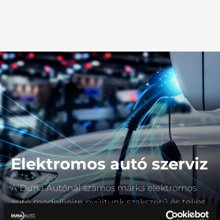
Elektromos autó szerviz
A Duna Autónál számos márka elektromos
autó modelljeire nyújtunk szakszerű és teljes
körű szerviz szolgáltatást!