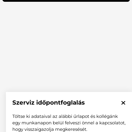
Szerviz időpontfoglalás
KAPCSOLAT
Töltse ki adataival az alábbi űrlapot és kollégánk
egy munkanapon belül felveszi önnel a kapcsolatot,
Elérhetőség
hogy visszaigazolja megkeresését.
1037 Budapest, Szőlőkert u. 10.