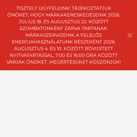
TISZTELT ÜGYFELEINK! TÁJÉKOZTATJUK
ÖNÖKET, HOGY MÁRKAKERESKEDÉSEINK 2026.
JÚLIUS 18. ÉS AUGUSZTUS 22. KÖZÖTT
SZOMBATONKÉNT ZÁRVA TARTANAK.
MÁRKASZERVIZEINK A FELELŐS
ENERGIAHASZNÁLATUNK RÉSZEKÉNT 2026.
AUGUSZTUS 4. ÉS 10. KÖZÖTT RÖVIDÍTETT
NYITVATARTÁSSAL, 7:00 ÉS 16:00 ÓRA KÖZÖTT
VÁRJÁK ÖNÖKET. MEGÉRTÉSÜKET KÖSZÖNJÜK!