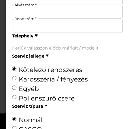
Nyitvatartásaink
Alvázszám
Szervizek:
Rendszám
Nyitvatartásaink
Telephely
info@dunaauto.hu
Kérjük válasszon előbb márkát / modellt!
+36 1 801 4242
Szerviz jellege
Adatkezelési tájékoztató
Kötelező rendszeres
Cookie szabályzat
Adatmegosztási tájékoztató
Karosszéria / fényezés
Egyéb
Pollenszűrő csere
Szerviz típusa
Normál
Copyright ©
DunaAutó 2026