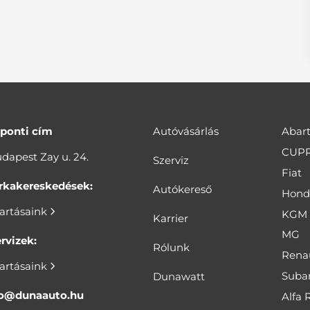
ponti cím
Autóvásárlás
Abar
CUP
dapest Zay u. 24.
Szerviz
Fiat
rkakereskedések:
Autókereső
Hond
tartásaink
KGM
Karrier
MG
rvizek:
Rólunk
Rena
tartásaink
Suba
Dunawatt
fo@dunaauto.hu
Alfa