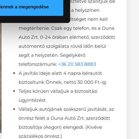
Kár esetén, Önnel egyeztetve szállítjuk be
dennek a megengedése
autóját műhelyünkbe, a helyszínen
semmiféle szállítási költséget nem kell
megtérítenie. Csak egy telefon, és a Duna
Autó Zrt. 0-24 órában elérhető, szerződött
autómentő szolgálata rövid időn belül
segít a helyzetén. Segélykérő
telefonszámunk:
+36 20 583 8883
A javítás ideje alatt 4 napra bérautót
biztosítunk Önnek, nettó 30 000 Ft-ig.
Teljes körűen vállaljuk a biztosítási
ügyintézést.
Vállaljuk autójának szakszerű javítását, az
önrész felét a Duna Autó Zrt. szerződött
biztosítója (Aegon) elengedi. (Kivéve
százalékos önrész.)