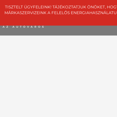
TISZTELT ÜGYFELEINK! TÁJÉKOZTATJUK ÖNÖKET, HOG
MÁRKASZERVIZEINK A FELELŐS ENERGIAHASZNÁLATUNK 
info@dunaauto.hu
+36 1 8
Autóvásárlás
Szerviz
Szolgáltatások
C