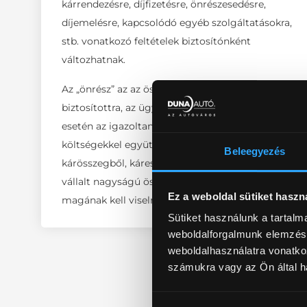
kárrendezésre, díjfizetésre, önrészesedésre,
díjemelésre, kapcsolódó egyéb szolgáltatásokra,
stb. vonatkozó feltételek biztosítónként
változhatnak.
Az „önrész” az az összeg, ami kár esetén a
biztosítottra, az ügyfelekre hárul. Tehát kár
esetén az igazoltan felmerülő - járulékos
költségekkel együtt megállapított -
Beleegyezés
kárösszegből, káreseményenként a szerződésben
vállalt nagyságú összeget a biztosítottnak
Ez a weboldal sütiket haszn
magának kell viselni.
Sütiket használunk a tartal
weboldalforgalmunk elemzésé
weboldalhasználatra vonatko
számukra vagy az Ön által ha