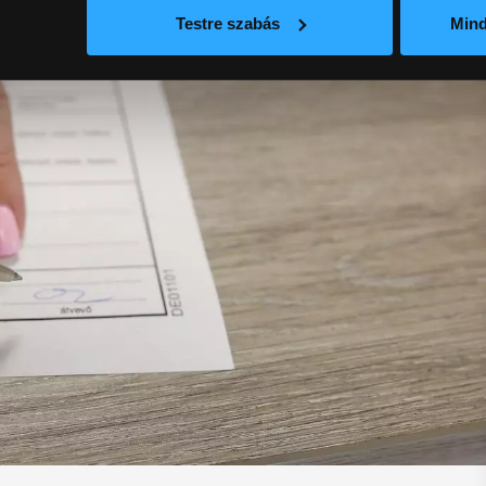
Testre szabás
Min