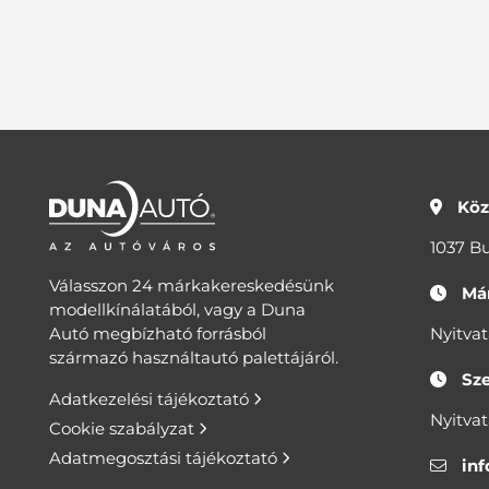
Köz
1037 Bu
Válasszon 24 márkakereskedésünk
Má
modellkínálatából, vagy a Duna
Autó megbízható forrásból
Nyitva
származó használtautó palettájáról.
Sze
Adatkezelési tájékoztató
Nyitva
Cookie szabályzat
Adatmegosztási tájékoztató
in