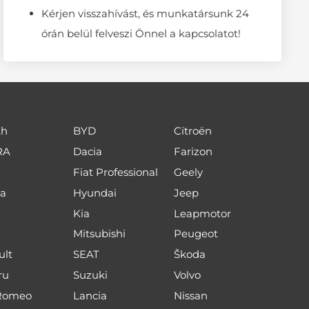
Kérjen visszahívást, és munkatársunk 24
órán belül felveszi Önnel a kapcsolatot!
th
BYD
Citroën
RA
Dacia
Farizon
Fiat Professional
Geely
a
Hyundai
Jeep
Kia
Leapmotor
Mitsubishi
Peugeot
ult
SEAT
Škoda
ru
Suzuki
Volvo
 Romeo
Lancia
Nissan