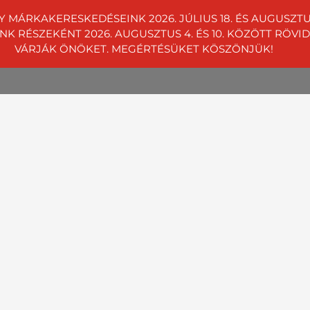
Y MÁRKAKERESKEDÉSEINK 2026. JÚLIUS 18. ÉS AUGUSZ
RÉSZEKÉNT 2026. AUGUSZTUS 4. ÉS 10. KÖZÖTT RÖVIDÍT
01 4242
Telephelyeink
VÁRJÁK ÖNÖKET. MEGÉRTÉSÜKET KÖSZÖNJÜK!
égeknek
Rólunk