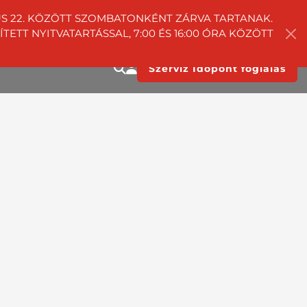
TUS 22. KÖZÖTT SZOMBATONKÉNT ZÁRVA TARTANAK.
ETT NYITVATARTÁSSAL, 7:00 ÉS 16:00 ÓRA KÖZÖTT
Szerviz Időpont foglalás