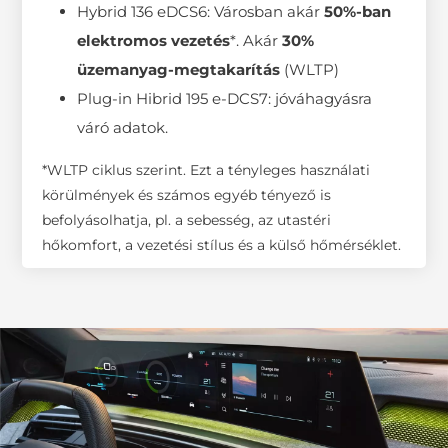
Hybrid 136 eDCS6: Városban akár
50%-ban
elektromos vezetés
*. Akár
30%
üzemanyag-megtakarítás
(WLTP)
Plug-in Hibrid 195 e-DCS7: jóváhagyásra
váró adatok.
*WLTP ciklus szerint. Ezt a tényleges használati
körülmények és számos egyéb tényező is
befolyásolhatja, pl. a sebesség, az utastéri
hőkomfort, a vezetési stílus és a külső hőmérséklet.