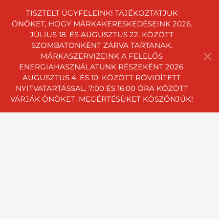
TISZTELT ÜGYFELEINK! TÁJÉKOZTATJUK
ÖNÖKET, HOGY MÁRKAKERESKEDÉSEINK 2026.
JÚLIUS 18. ÉS AUGUSZTUS 22. KÖZÖTT
SZOMBATONKÉNT ZÁRVA TARTANAK.
MÁRKASZERVIZEINK A FELELŐS
ENERGIAHASZNÁLATUNK RÉSZEKÉNT 2026.
AUGUSZTUS 4. ÉS 10. KÖZÖTT RÖVIDÍTETT
NYITVATARTÁSSAL, 7:00 ÉS 16:00 ÓRA KÖZÖTT
VÁRJÁK ÖNÖKET. MEGÉRTÉSÜKET KÖSZÖNJÜK!