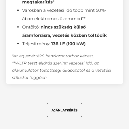
megtakarítás
*
Városban a vezetési idő több mint 50%-
ában elektromos üzemmód**
Öntöltő:
nincs szükség külső
áramforrásra, vezetés közben töltődik
Teljesítmény:
136 LE (100 kW)
*Az egyenértékű benzinmotorhoz képest.
**WLTP teszt eljárás szerint: vezetési idő, az
akkumulátor töltöttségi állapotától és a vezetési
stílustól függően.
AJÁNLATKÉRÉS