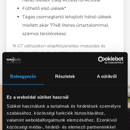
Fűthető első ülések*
Tágas csomagtartó lehajtott hátsó ülések
mellett akár 7748 literes űrtartalommal,
számos tárolórekesz
*A GT változaton alapfelszereléss masszázs és
szellőztető funkcióval, állítható oldaltámaszokkal**.
**A GT változaton opciós felszerelés
Beleegyezés
Részletek
A sütikről
Ez a weboldal sütiket használ
Sütiket használunk a tartalmak és hirdetések személyre
szabásához, közösségi funkciók biztosításához,
valamint weboldalforgalmunk elemzéséhez. Ezenkívül
közösségi média-, hirdető- és elemező partnereinkkel