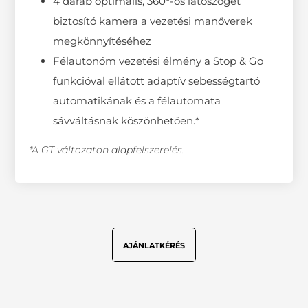
4 darab optimális, 360°-os látószöget
biztosító kamera a vezetési manőverek
megkönnyítéséhez
Félautonóm vezetési élmény a Stop & Go
funkcióval ellátott adaptív sebességtartó
automatikának és a félautomata
sávváltásnak köszönhetően.*
*A GT változaton alapfelszerelés.
AJÁNLATKÉRÉS