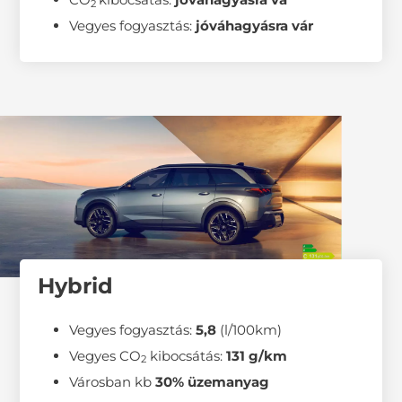
2
Vegyes fogyasztás:
jóváhagyásra vár
Hybrid
Vegyes fogyasztás:
5,8
(l/100km)
Vegyes CO
kibocsátás:
131 g/km
2
Városban kb
30% üzemanyag