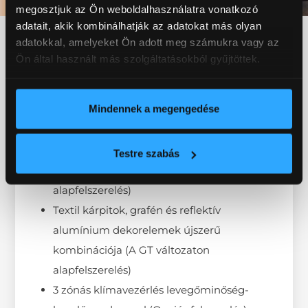
megosztjuk az Ön weboldalhasználatra vonatkozó
Új Peugeot Panoramic I-
adatait, akik kombinálhatják az adatokat más olyan
Cockpit®
adatokkal, amelyeket Ön adott meg számukra vagy az
Ön által használt más szolgáltatásokból gyűjtöttek.
Újszerű fedélzeti élmény az alábbiaknak
köszönhetően:
Mindennek a megengedése
Hatalmas panoráma-napfénytető (opciós
felszerelés)
Testre szabható hangulatvilágítás (az 1. és
Testre szabás
2. üléssorban) (A GT változatban
alapfelszerelés)
Textil kárpitok, grafén és reflektív
alumínium dekorelemek újszerű
kombinációja (A GT változaton
alapfelszerelés)
3 zónás klímavezérlés levegőminőség-