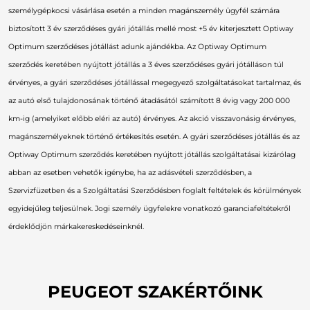
személygépkocsi vásárlása esetén a minden magánszemély ügyfél számára
biztosított 3 év szerződéses gyári jótállás mellé most +5 év kiterjesztett Optiway
Optimum szerződéses jótállást adunk ajándékba. Az Optiway Optimum
szerződés keretében nyújtott jótállás a 3 éves szerződéses gyári jótálláson túl
érvényes, a gyári szerződéses jótállással megegyező szolgáltatásokat tartalmaz, és
az autó első tulajdonosának történő átadásától számított 8 évig vagy 200 000
km-ig (amelyiket előbb eléri az autó) érvényes. Az akció visszavonásig érvényes,
magánszemélyeknek történő értékesítés esetén. A gyári szerződéses jótállás és az
Optiway Optimum szerződés keretében nyújtott jótállás szolgáltatásai kizárólag
abban az esetben vehetők igénybe, ha az adásvételi szerződésben, a
Szervizfüzetben és a Szolgáltatási Szerződésben foglalt feltételek és körülmények
egyidejűleg teljesülnek. Jogi személy ügyfelekre vonatkozó garanciafeltétekről
érdeklődjön márkakereskedéseinknél.
PEUGEOT SZAKÉRTŐINK