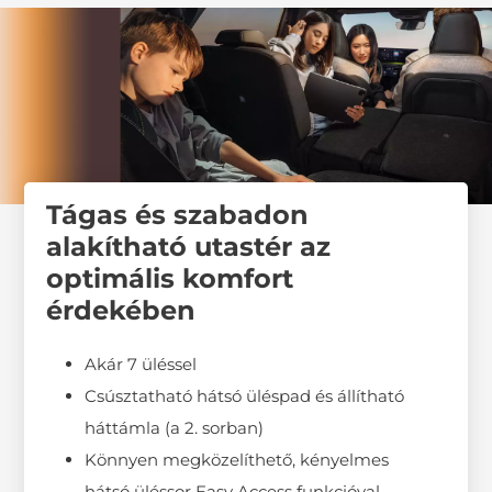
Tágas és szabadon
alakítható utastér az
optimális komfort
érdekében
Akár 7 üléssel
Csúsztatható hátsó üléspad és állítható
háttámla (a 2. sorban)
Könnyen megközelíthető, kényelmes
hátsó üléssor Easy Access funkcióval