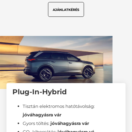
AJÁNLATKÉRÉS
Plug-In-Hybrid
Tisztán elektromos hatótávolság:
jóváhagyásra vár
Gyors töltés:
jóváhagyásra vár
CO
kibocsátás:
jóváhagyásra vá