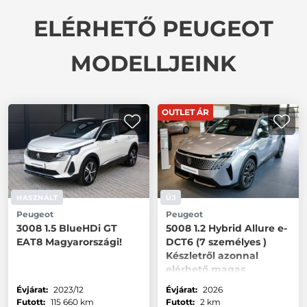
ELÉRHETŐ PEUGEOT
MODELLJEINK
OUTLET ÁR
HASZNÁLT
ÚJ
Peugeot
Peugeot
3008 1.5 BlueHDi GT
5008 1.2 Hybrid Allure e-
EAT8 Magyarországi!
DCT6 (7 személyes )
Készletről azonnal
elérhető magas
felszereltség
Évjárat:
2023/12
Évjárat:
2026
Futott:
115 660 km
Futott:
2 km