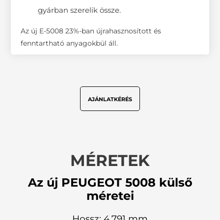
gyárban szerelik össze.
Az új E-5008 23%-ban újrahasznosított és
fenntartható anyagokbül áll.
AJÁNLATKÉRÉS
MÉRETEK
Az új PEUGEOT 5008 külső
méretei
Hossz: 4,791 mm