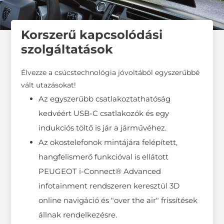
Korszerű kapcsolódási
szolgáltatások
Élvezze a csúcstechnológia jóvoltából egyszerűbbé
vált utazásokat!
Az egyszerűbb csatlakoztathatóság
kedvéért USB-C csatlakozók és egy
indukciós töltő is jár a járművéhez.
Az okostelefonok mintájára felépített,
hangfelismerő funkcióval is ellátott
PEUGEOT i-Connect® Advanced
infotainment rendszeren keresztül 3D
online navigáció és "over the air" frissítések
állnak rendelkezésre.