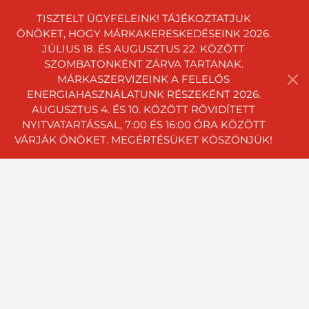
TISZTELT ÜGYFELEINK! TÁJÉKOZTATJUK
ÖNÖKET, HOGY MÁRKAKERESKEDÉSEINK 2026.
JÚLIUS 18. ÉS AUGUSZTUS 22. KÖZÖTT
SZOMBATONKÉNT ZÁRVA TARTANAK.
MÁRKASZERVIZEINK A FELELŐS
ENERGIAHASZNÁLATUNK RÉSZEKÉNT 2026.
AUGUSZTUS 4. ÉS 10. KÖZÖTT RÖVIDÍTETT
NYITVATARTÁSSAL, 7:00 ÉS 16:00 ÓRA KÖZÖTT
VÁRJÁK ÖNÖKET. MEGÉRTÉSÜKET KÖSZÖNJÜK!