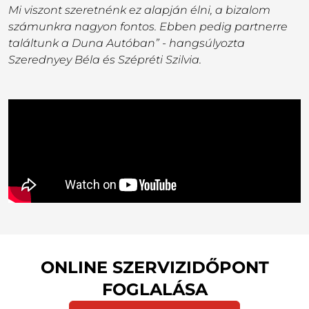
Mi viszont szeretnénk ez alapján élni, a bizalom
számunkra nagyon fontos. Ebben pedig partnerre
találtunk a Duna Autóban” - hangsúlyozta
Szerednyey Béla és Szépréti Szilvia.
ONLINE SZERVIZIDŐPONT
FOGLALÁSA