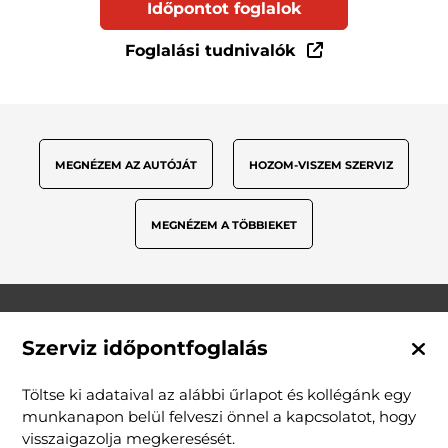
Időpontot foglalok
Foglalási tudnivalók
MEGNÉZEM AZ AUTÓJÁT
HOZOM-VISZEM SZERVIZ
MEGNÉZEM A TÖBBIEKET
Szerviz időpontfoglalás
Töltse ki adataival az alábbi űrlapot és kollégánk egy
munkanapon belül felveszi önnel a kapcsolatot, hogy
visszaigazolja megkeresését.
Központi cím