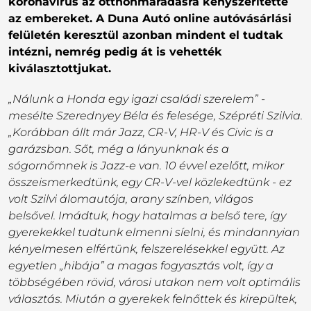
koronavírus az otthonmaradásra kényszerítette
az embereket. A Duna Autó online autóvásárlási
felületén keresztül azonban mindent el tudtak
intézni, nemrég pedig át is vehették
kiválasztottjukat.
„Nálunk a Honda egy igazi családi szerelem” -
mesélte Szerednyey Béla és felesége, Szépréti Szilvia.
„Korábban állt már Jazz, CR-V, HR-V és Civic is a
garázsban. Sőt, még a lányunknak és a
sógornőmnek is Jazz-e van. 10 évvel ezelőtt, mikor
összeismerkedtünk, egy CR-V-vel közlekedtünk - ez
volt Szilvi álomautója, arany színben, világos
belsővel. Imádtuk, hogy hatalmas a belső tere, így
gyerekekkel tudtunk elmenni síelni, és mindannyian
kényelmesen elfértünk, felszerelésekkel együtt. Az
egyetlen „hibája” a magas fogyasztás volt, így a
többségében rövid, városi utakon nem volt optimális
választás. Miután a gyerekek felnőttek és kirepültek,