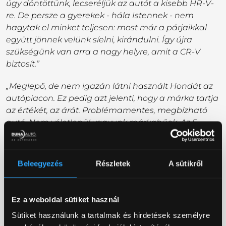
úgy döntöttünk, lecseréljük az autót a kisebb HR-V-
re. De persze a gyerekek - hála Istennek - nem
hagytak el minket teljesen: most már a párjaikkal
együtt jönnek velünk síelni, kirándulni. Így újra
szükségünk van arra a nagy helyre, amit a CR-V
biztosít.”
„Meglepő, de nem igazán látni használt Hondát az
autópiacon. Ez pedig azt jelenti, hogy a márka tartja
az értékét, az árát. Problémamentes, megbízható
autó. Nem véletlenül vagyunk márkahűek. Az 5.
Hondát vesszük most a Duna Autónál - csak jelen
esetben a CR-V hibridváltozatát. Így most már nem
csak a hely, de a fogyasztás miatt is kitűnő választás
Beleegyezés
Részletek
A sütikről
ez a modell számunkra, hiszen bizonyítottan 6,5-7
liter körül fogyaszt. 2016 óta járunk ide szervizeltetni
az autónkat, és rendkívül pozitív tapasztalataink
Ez a weboldal sütiket használ
vannak a céggel kapcsolatban. Az elmúlt 4 év alatt
Sütiket használunk a tartalmak és hirdetések személyre
igazán jó viszonyt alakítottunk ki mind a szervizben,