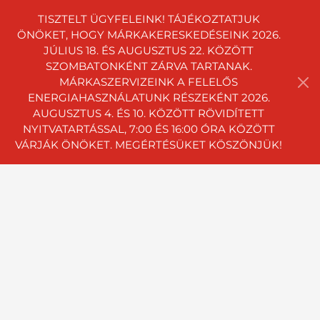
TISZTELT ÜGYFELEINK! TÁJÉKOZTATJUK
ÖNÖKET, HOGY MÁRKAKERESKEDÉSEINK 2026.
JÚLIUS 18. ÉS AUGUSZTUS 22. KÖZÖTT
SZOMBATONKÉNT ZÁRVA TARTANAK.
MÁRKASZERVIZEINK A FELELŐS
ENERGIAHASZNÁLATUNK RÉSZEKÉNT 2026.
AUGUSZTUS 4. ÉS 10. KÖZÖTT RÖVIDÍTETT
NYITVATARTÁSSAL, 7:00 ÉS 16:00 ÓRA KÖZÖTT
VÁRJÁK ÖNÖKET. MEGÉRTÉSÜKET KÖSZÖNJÜK!