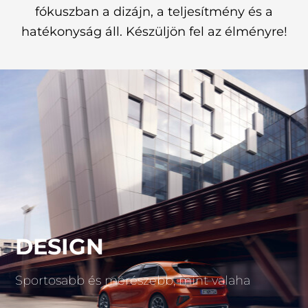
fókuszban a dizájn, a teljesítmény és a
hatékonyság áll. Készüljön fel az élményre!
DESIGN
Sportosabb és merészebb, mint valaha