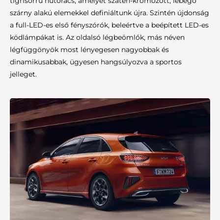
tigrisorrú hűtőrács, amelyet szatén-krómozott, lebegő
szárny alakú elemekkel definiáltunk újra. Szintén újdonság
a full-LED-es első fényszórók, beleértve a beépített LED-es
ködlámpákat is. Az oldalsó légbeömlők, más néven
légfüggönyök most lényegesen nagyobbak és
dinamikusabbak, ügyesen hangsúlyozva a sportos
jelleget.