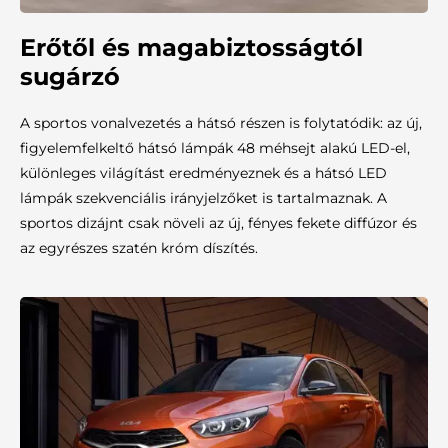
Erőtől és magabiztosságtól
sugárzó
A sportos vonalvezetés a hátsó részen is folytatódik: az új,
figyelemfelkeltő hátsó lámpák 48 méhsejt alakú LED-el,
különleges világítást eredményeznek és a hátsó LED
lámpák szekvenciális irányjelzőket is tartalmaznak. A
sportos dizájnt csak növeli az új, fényes fekete diffúzor és
az egyrészes szatén króm díszítés.