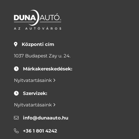
Központi cím
1037 Budapest Zay u. 24.
Márkakereskedések:
Nyitvatartásaink
Szervizek:
Nyitvatartásaink
info@dunaauto.hu
+36 1 801 4242