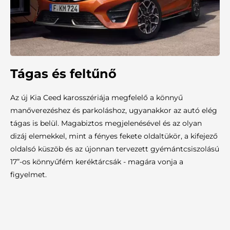
Tágas és feltűnő
Az új Kia Ceed karosszériája megfelelő a könnyű
manőverezéshez és parkoláshoz, ugyanakkor az autó elég
tágas is belül. Magabiztos megjelenésével és az olyan
dizáj elemekkel, mint a fényes fekete oldaltükör, a kifejező
oldalsó küszöb és az újonnan tervezett gyémántcsiszolású
17”-os könnyűfém keréktárcsák - magára vonja a
figyelmet.