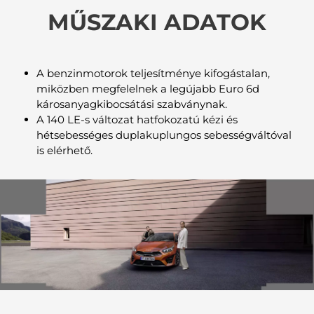
MŰSZAKI ADATOK
A benzinmotorok teljesítménye kifogástalan,
miközben megfelelnek a legújabb Euro 6d
károsanyagkibocsátási szabványnak.
A 140 LE-s változat hatfokozatú kézi és
hétsebességes duplakuplungos sebességváltóval
is elérhető.