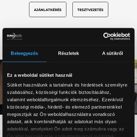
AJÁNLATKÉRÉS
TESZTVEZETÉS
BELSŐ TÉR
Beleegyezés
Részletek
A sütikről
Ez a weboldal sütiket használ
Sütiket használunk a tartalmak és hirdetések személyre
szabásához, közösségi funkciók biztosításához,
valamint weboldalforgalmunk elemzéséhez. Ezenkívül
közösségi média-, hirdető- és elemező partnereinkkel
megosztjuk az Ön weboldalhasználatra vonatkozó
Vágyaihoz és igényeihez
adatait, akik kombinálhatják az adatokat más olyan
igazítva
adatokkal, amelyeket Ön adott meg számukra vagy az
Ön által használt más szolgáltatásokból gyűjtöttek.