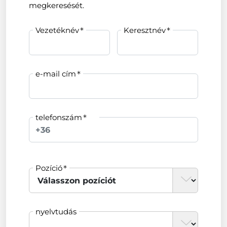
megkeresését.
Vezetéknév
Keresztnév
e-mail cím
telefonszám
Pozíció
nyelvtudás