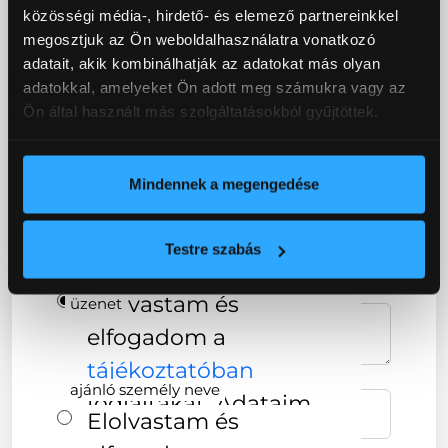
közösségi média-, hirdető- és elemező partnereinkkel
bruttó bérigény
megosztjuk az Ön weboldalhasználatra vonatkozó
adatait, akik kombinálhatják az adatokat más olyan
adatokkal, amelyeket Ön adott meg számukra vagy az
Ön által használt más szolgáltatásokból gyűjtöttek.
CV csatolása
Mindennek a megengedése
Motivációs levél csatolása
Testre szabás
Elolvastam és
üzenet
elfogadom a
tájékoztatóban
ajánló személy neve
foglaltakat. Adataim
Elolvastam és
kezeléséhez