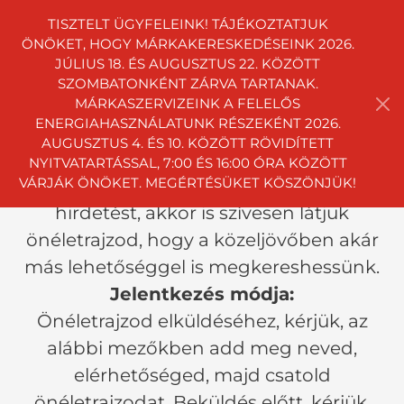
TISZTELT ÜGYFELEINK! TÁJÉKOZTATJUK
ÖNÖKET, HOGY MÁRKAKERESKEDÉSEINK 2026.
JÚLIUS 18. ÉS AUGUSZTUS 22. KÖZÖTT
SZOMBATONKÉNT ZÁRVA TARTANAK.
EGYÉB LEHETŐSÉG
MÁRKASZERVIZEINK A FELELŐS
ENERGIAHASZNÁLATUNK RÉSZEKÉNT 2026.
AUGUSZTUS 4. ÉS 10. KÖZÖTT RÖVIDÍTETT
Amennyiben nem találsz a
NYITVATARTÁSSAL, 7:00 ÉS 16:00 ÓRA KÖZÖTT
VÁRJÁK ÖNÖKET. MEGÉRTÉSÜKET KÖSZÖNJÜK!
weboldalunkon számodra megfelelő
hirdetést, akkor is szívesen látjuk
önéletrajzod, hogy a közeljövőben akár
más lehetőséggel is megkereshessünk.
Jelentkezés módja:
Önéletrajzod elküldéséhez, kérjük, az
alábbi mezőkben add meg neved,
elérhetőséged, majd csatold
önéletrajzodat. Beküldés előtt, kérjük,