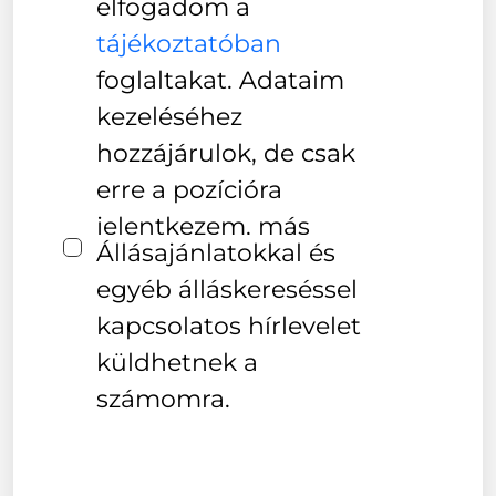
elfogadom a
hozzájárulok, más
tájékoztatóban
pozíciókkal is
foglaltakat. Adataim
megkereshetnek a
kezeléséhez
jövőben.
hozzájárulok, de csak
erre a pozícióra
jelentkezem, más
Állásajánlatokkal és
pozíciókkal ne
egyéb álláskereséssel
keressenek meg.
kapcsolatos hírlevelet
küldhetnek a
számomra.