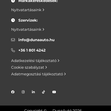
Márkakereskedések:
Nyitvatartásaink
Szervizek:
Nyitvatartásaink
info@dunaauto.hu
+36 1 801 4242
Adatkezelési tájékoztató
Cookie szabályzat
Adatmegosztási tájékoztató
Copyright ©
DunaAutó 2026