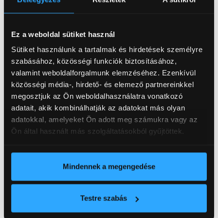
háttámláján steppelt 4-es számok díszítik. A
műszerfal szintén mélybarna textilborítást kapott,
amelyet tónusos árnyalatú díszvarrás és egy
Ez a weboldal sütiket használ
háttérvilágítású "4Savane" logó egészít ki.
Sütiket használunk a tartalmak és hirdetések személyre
szabásához, közösségi funkciók biztosításához,
valamint weboldalforgalmunk elemzéséhez. Ezenkívül
közösségi média-, hirdető- és elemező partnereinkkel
megosztjuk az Ön weboldalhasználatra vonatkozó
adatait, akik kombinálhatják az adatokat más olyan
adatokkal, amelyeket Ön adott meg számukra vagy az
Ön által használt más szolgáltatásokból gyűjtöttek.
Mindennek a megengedése
A koncepcióautó neve –
Savane
– egy korábbi
különkiadás előtt is tiszteleg, amely a 80-as
Testre szabás
években vált legendává. A részletgazdag