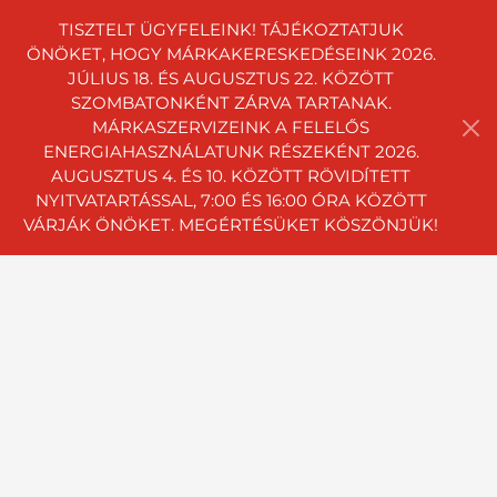
TISZTELT ÜGYFELEINK! TÁJÉKOZTATJUK
ÖNÖKET, HOGY MÁRKAKERESKEDÉSEINK 2026.
JÚLIUS 18. ÉS AUGUSZTUS 22. KÖZÖTT
SZOMBATONKÉNT ZÁRVA TARTANAK.
MÁRKASZERVIZEINK A FELELŐS
ENERGIAHASZNÁLATUNK RÉSZEKÉNT 2026.
AUGUSZTUS 4. ÉS 10. KÖZÖTT RÖVIDÍTETT
NYITVATARTÁSSAL, 7:00 ÉS 16:00 ÓRA KÖZÖTT
VÁRJÁK ÖNÖKET. MEGÉRTÉSÜKET KÖSZÖNJÜK!