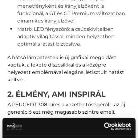
menetfényként és irányjelzőként is
funkcionál, a GT és GT Premium változatban
dinamikus irányjelzővel.
Matrix LED fényszóró: a csúcskivitelben
adaptív világítással, minden helyzetben
optimális látást biztosítva.
A hátsó lámpatestek is új grafikai megoldást
kaptak, a fekete díszcsíkkal és a középre
helyezett emblémával elegáns, letisztult hatást
keltve.
2. ÉLMÉNY, AMI INSPIRÁL
A PEUGEOT 308 híres a vezethetőségéről – az új
generáció ezt még magasabb szintre emeli.
i-Cockpit® vezetőtér: kompakt kormány, 3D
digitális műszeregység és intuitív i-Toggle