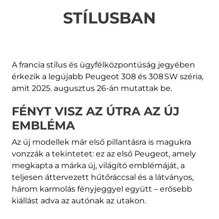
STÍLUSBAN
A francia stílus és ügyfélközpontúság jegyében
érkezik a legújabb Peugeot 308 és 308 SW széria,
amit 2025. augusztus 26-án mutattak be.
FÉNYT VISZ AZ ÚTRA AZ ÚJ
EMBLÉMA
Az új modellek már első pillantásra is magukra
vonzzák a tekintetet: ez az első Peugeot, amely
megkapta a márka új, világító emblémáját, a
teljesen áttervezett hűtőráccsal és a látványos,
három karmolás fényjeggyel együtt – erősebb
kiállást adva az autónak az utakon.