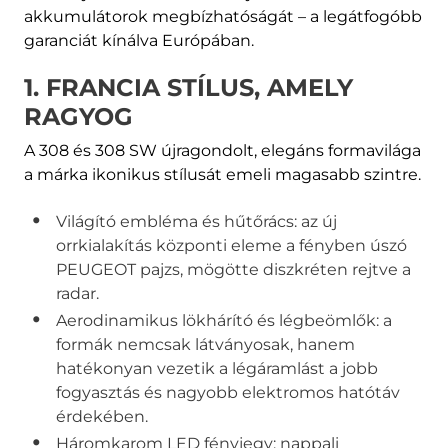
akkumulátorok megbízhatóságát – a legátfogóbb
garanciát kínálva Európában.
1. FRANCIA STÍLUS, AMELY
RAGYOG
A 308 és 308 SW újragondolt, elegáns formavilága
a márka ikonikus stílusát emeli magasabb szintre.
Világító embléma és hűtőrács: az új
orrkialakítás központi eleme a fényben úszó
PEUGEOT pajzs, mögötte diszkréten rejtve a
radar.
Aerodinamikus lökhárító és légbeömlők: a
formák nemcsak látványosak, hanem
hatékonyan vezetik a légáramlást a jobb
fogyasztás és nagyobb elektromos hatótáv
érdekében.
Háromkarom LED fényjegy: nappali