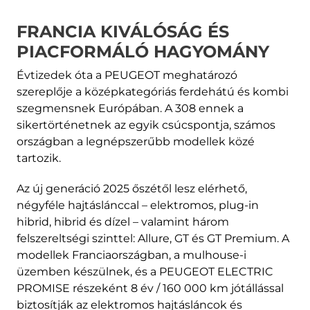
FRANCIA KIVÁLÓSÁG ÉS
PIACFORMÁLÓ HAGYOMÁNY
Évtizedek óta a PEUGEOT meghatározó
szereplője a középkategóriás ferdehátú és kombi
szegmensnek Európában. A 308 ennek a
sikertörténetnek az egyik csúcspontja, számos
országban a legnépszerűbb modellek közé
tartozik.
Az új generáció 2025 őszétől lesz elérhető,
négyféle hajtáslánccal – elektromos, plug-in
hibrid, hibrid és dízel – valamint három
felszereltségi szinttel: Allure, GT és GT Premium. A
modellek Franciaországban, a mulhouse-i
üzemben készülnek, és a PEUGEOT ELECTRIC
PROMISE részeként 8 év / 160 000 km jótállással
biztosítják az elektromos hajtásláncok és