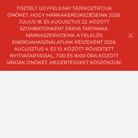
TISZTELT ÜGYFELEINK! TÁJÉKOZTATJUK
ÖNÖKET, HOGY MÁRKAKERESKEDÉSEINK 2026.
JÚLIUS 18. ÉS AUGUSZTUS 22. KÖZÖTT
SZOMBATONKÉNT ZÁRVA TARTANAK.
MÁRKASZERVIZEINK A FELELŐS
ENERGIAHASZNÁLATUNK RÉSZEKÉNT 2026.
AUGUSZTUS 4. ÉS 10. KÖZÖTT RÖVIDÍTETT
NYITVATARTÁSSAL, 7:00 ÉS 16:00 ÓRA KÖZÖTT
VÁRJÁK ÖNÖKET. MEGÉRTÉSÜKET KÖSZÖNJÜK!