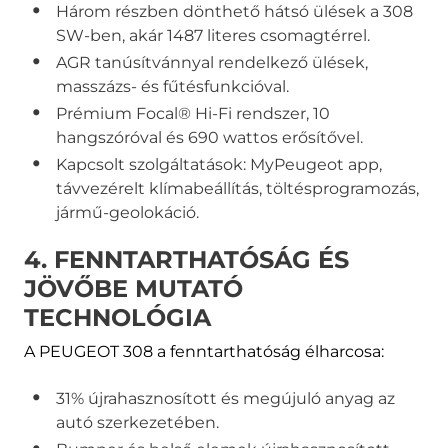
Három részben dönthető hátsó ülések a 308
SW-ben, akár 1487 literes csomagtérrel.
AGR tanúsítvánnyal rendelkező ülések,
masszázs- és fűtésfunkcióval.
Prémium Focal® Hi-Fi rendszer, 10
hangszóróval és 690 wattos erősítővel.
Kapcsolt szolgáltatások: MyPeugeot app,
távvezérelt klímabeállítás, töltésprogramozás,
jármű-geolokáció.
4. FENNTARTHATÓSÁG ÉS
JÖVŐBE MUTATÓ
TECHNOLÓGIA
A PEUGEOT 308 a fenntarthatóság élharcosa:
31% újrahasznosított és megújuló anyag az
autó szerkezetében.