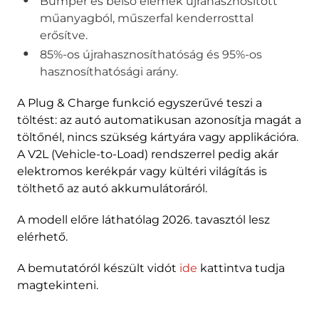
Bumper és belső elemek újrahasznosított
műanyagból, műszerfal kenderrosttal
erősítve.
85%-os újrahasznosíthatóság és 95%-os
hasznosíthatósági arány.
A Plug & Charge funkció egyszerűvé teszi a
töltést: az autó automatikusan azonosítja magát a
töltőnél, nincs szükség kártyára vagy applikációra.
A V2L (Vehicle-to-Load) rendszerrel pedig akár
elektromos kerékpár vagy kültéri világítás is
tölthető az autó akkumulátoráról.
A modell előre láthatólag 2026. tavasztól lesz
elérhető.
A bemutatóról készült vidót
ide
kattintva tudja
magtekinteni.