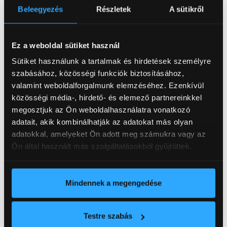
érintőkapcsolók.
Beleegyezés
Részletek
A sütikről
Széles hajtáslánc-választék:
Elektromos E-308: 156 LE, 270 Nm, 58
kWh-s akkumulátor, akár 450 km hatótáv,
Ez a weboldal sütiket használ
három fokozatú rekuperációval és
Sütiket használunk a tartalmak és hirdetések személyre
villámgyors (32 perces) gyorstöltéssel.
szabásához, közösségi funkciók biztosításához,
Plug-in hibrid 195: 195 LE összteljesítmény,
valamint weboldalforgalmunk elemzéséhez. Ezenkívül
akár 85 km (WLTP városi) tisztán
közösségi média-, hirdető- és elemező partnereinkkel
elektromos hatótáv.
megosztjuk az Ön weboldalhasználatra vonatkozó
Hybrid 145: öntöltő technológia, városban
adatait, akik kombinálhatják az adatokat más olyan
az utak 50%-át emissziómentesen képes
adatokkal, amelyeket Ön adott meg számukra vagy az
megtenni.
Ön által használt más szolgáltatásokból gyűjtöttek.
BlueHDi dízel 130: megbízható, takarékos
partner a hosszú utakra.
Mindennek a megengedése
Testre szabás