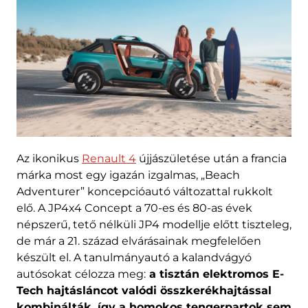
Az ikonikus
Renault 4
újjászületése után a francia
márka most egy igazán izgalmas, „Beach
Adventurer” koncepcióautó változattal rukkolt
elő. A JP4x4 Concept a 70-es és 80-as évek
népszerű, tető nélküli JP4 modellje előtt tiszteleg,
de már a 21. század elvárásainak megfelelően
készült el. A tanulmányautó a kalandvágyó
autósokat célozza meg:
a tisztán elektromos E-
Tech hajtásláncot valódi összkerékhajtással
kombinálták, így a homokos tengerpartok sem