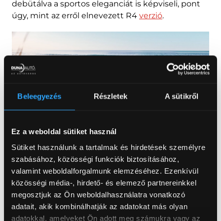
debütálva a sportos eleganciát is képviseli, pont
úgy, mint az erről elnevezett R4
verzió
.
Beleegyezés
Részletek
A sütikről
Ez a weboldal sütiket használ
Sütiket használunk a tartalmak és hirdetések személyre
Bár egyelőre tanulmányról van szó, a JP4x4
szabásához, közösségi funkciók biztosításához,
remekül szemlélteti, hogy az érkező új Renault 4
valamint weboldalforgalmunk elemzéséhez. Ezenkívül
platformja mennyi izgalmas és sokoldalú
közösségi média-, hirdető- és elemező partnereinkkel
lehetőséget tartogat a jövő közlekedése
megosztjuk az Ön weboldalhasználatra vonatkozó
számára. Ezzel az új tanulmányautóval a Renault
adatait, akik kombinálhatják az adatokat más olyan
játékos formában értelmezi újra a Renault 4 Plein
adatokkal, amelyeket Ön adott meg számukra vagy az