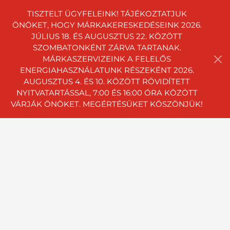
TISZTELT ÜGYFELEINK! TÁJÉKOZTATJUK
ÖNÖKET, HOGY MÁRKAKERESKEDÉSEINK 2026.
JÚLIUS 18. ÉS AUGUSZTUS 22. KÖZÖTT
SZOMBATONKÉNT ZÁRVA TARTANAK.
MÁRKASZERVIZEINK A FELELŐS
ENERGIAHASZNÁLATUNK RÉSZEKÉNT 2026.
AUGUSZTUS 4. ÉS 10. KÖZÖTT RÖVIDÍTETT
NYITVATARTÁSSAL, 7:00 ÉS 16:00 ÓRA KÖZÖTT
VÁRJÁK ÖNÖKET. MEGÉRTÉSÜKET KÖSZÖNJÜK!