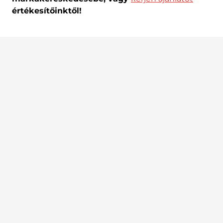
értékesítőinktől!