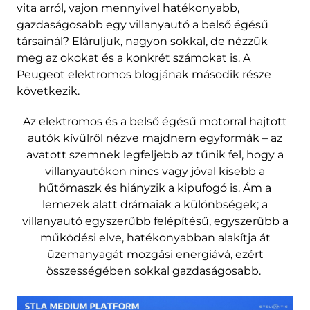
vita arról, vajon mennyivel hatékonyabb,
gazdaságosabb egy villanyautó a belső égésű
társainál? Eláruljuk, nagyon sokkal, de nézzük
meg az okokat és a konkrét számokat is. A
Peugeot elektromos blogjának második része
következik.
Az elektromos és a belső égésű motorral hajtott
autók kívülről nézve majdnem egyformák – az
avatott szemnek legfeljebb az tűnik fel, hogy a
villanyautókon nincs vagy jóval kisebb a
hűtőmaszk és hiányzik a kipufogó is. Ám a
lemezek alatt drámaiak a különbségek; a
villanyautó egyszerűbb felépítésű, egyszerűbb a
működési elve, hatékonyabban alakítja át
üzemanyagát mozgási energiává, ezért
összességében sokkal gazdaságosabb.