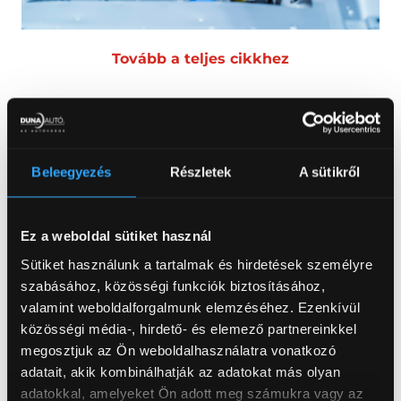
Tovább a teljes cikkhez
Az elektromos autók legfontosabb
Beleegyezés
Részletek
A sütikről
komponensei és funkciójuk
Az elektromos autók paradigmaváltást jelentenek
Ez a weboldal sütiket használ
a belső égésű kocsikhoz képest. Hajtási
Sütiket használunk a tartalmak és hirdetések személyre
rendszerük jelentősen eltér a több mint egy
szabásához, közösségi funkciók biztosításához,
évszázada használt benzines vagy a gázolajos
valamint weboldalforgalmunk elemzéséhez. Ezenkívül
autókétól. Villanyautós sorozatunk harmadik
közösségi média-, hirdető- és elemező partnereinkkel
részében áttekintjük az elektromos hajtás
megosztjuk az Ön weboldalhasználatra vonatkozó
legfontosabb elemeit, illetve ezek szerepét.
adatait, akik kombinálhatják az adatokat más olyan
Ahogy a neve is sugallja, a villanyautót nem
adatokkal, amelyeket Ön adott meg számukra vagy az