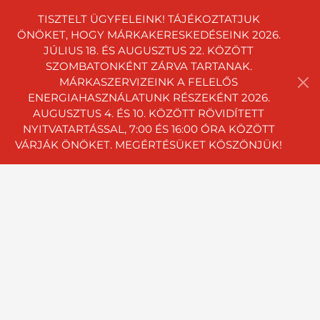
TISZTELT ÜGYFELEINK! TÁJÉKOZTATJUK
ÖNÖKET, HOGY MÁRKAKERESKEDÉSEINK 2026.
JÚLIUS 18. ÉS AUGUSZTUS 22. KÖZÖTT
SZOMBATONKÉNT ZÁRVA TARTANAK.
MÁRKASZERVIZEINK A FELELŐS
ENERGIAHASZNÁLATUNK RÉSZEKÉNT 2026.
AUGUSZTUS 4. ÉS 10. KÖZÖTT RÖVIDÍTETT
NYITVATARTÁSSAL, 7:00 ÉS 16:00 ÓRA KÖZÖTT
VÁRJÁK ÖNÖKET. MEGÉRTÉSÜKET KÖSZÖNJÜK!