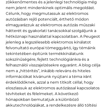
zökkenőmentes és a jelenlegi technológia még
nem jelent mindenkinek optimális megoldást.
Célunk, hogy megmutassuk az elektromos
autózásban rejlő potenciált, érthető módon
elmagyarázzuk az elektromos autózás műszaki
hátterét és gyakorlati tanácsokkal szolgáljunk a
hétköznapi használattal kapcsolatban. A Peugeot
jelenleg a legszélesebb elektromos kínálatot
felvonultató európai tömeggyártó, így témáink
tekintetében építünk termékkínálatunk
sokszínűségére, fejlett technológiánkra és a
felhasználói visszajelzésekre egyaránt. A blog célja
nem a „hittérítés”, inkább releváns és hiteles
információkat kívánunk nyújtani a téma iránt
érdeklődőknek, azzal a nem titkolt céllal, hogy
eloszlassuk az elektromos autózással kapcsolatos
tévhiteket és félelmeket. A következő
hónapokban bemutatjuk a különböző
akkutechnológiákat, a rendelkezésre álló töltési