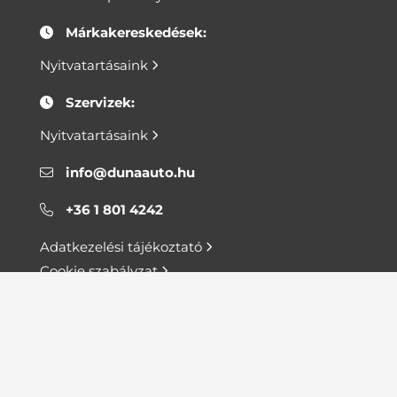
Márkakereskedések:
Nyitvatartásaink
Szervizek:
Nyitvatartásaink
info@dunaauto.hu
+36 1 801 4242
Adatkezelési tájékoztató
Cookie szabályzat
Adatmegosztási tájékoztató