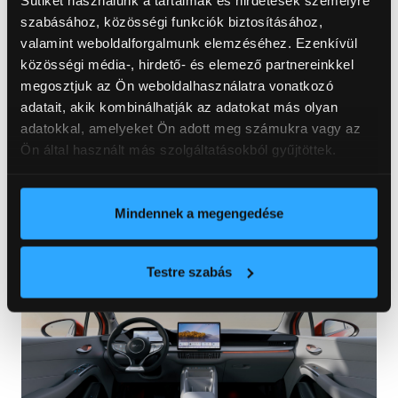
szinteken olyan innovatív extrák kényeztetik az
szabásához, közösségi funkciók biztosításához,
utazókat, mint:
valamint weboldalforgalmunk elemzéséhez. Ezenkívül
közösségi média-, hirdető- és elemező partnereinkkel
a szélvédőre vetítő
head-up kijelző
,
megosztjuk az Ön weboldalhasználatra vonatkozó
a nagyméretű
panoráma üvegtető
,
adatait, akik kombinálhatják az adatokat más olyan
adatokkal, amelyeket Ön adott meg számukra vagy az
a
beépített Google szolgáltatások
kal
Ön által használt más szolgáltatásokból gyűjtöttek.
(navigáció és asszisztens) ellátott, forgatható
központi érintőképernyő,
valamint az elektromos eszközök
Mindennek a megengedése
működtetésére szolgáló
V2L rendszer
.
Testre szabás