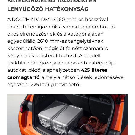
KATEGÓRIAELSŐ TÁGASSÁG ÉS
LENYŰGÖZŐ HATÉKONYSÁG
A DOLPHIN G DM-i 4160 mm-es hosszával
tökéletesen igazodik a városi forgalomhoz, az
okos elrendezésnek és a kategóriájában
egyedülálló, 2610 mm-es tengelytávnak
köszönhetően mégis öt felnőtt számára is
kényelmes utasteret biztosít. A modell
praktikumát igazolja a magasabb kategóriájú
autókat idéző, alaphelyzetben
425 literes
csomagtartó
, amely a hátsó ülések ledöntésével
egészen 1225 literig bővíthető.