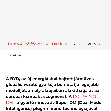
Duna Autó főoldal
Hírek
BYD DOLPHIN G DM-i: 1040 km hatótáv és 425 l csomagtér
26/06/11
A BYD, az új energiákkal hajtott járművek
globális vezető gyártója bemutatja legújabb
modelljét, amely alapjaiban alakíthatja át az
európai kompakt szegmenst. A
DOLPHIN G
DM-i
a gyártó innovatív Super DM (Dual Mode
Intelligence) plug-in hibrid technológiájával