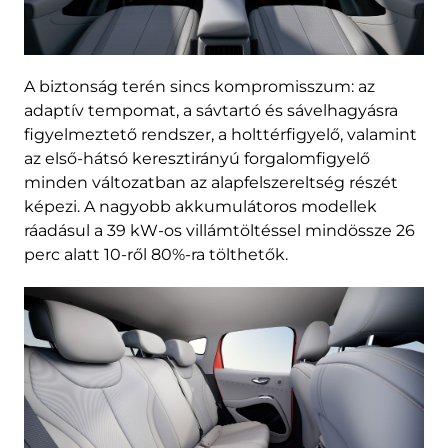
A biztonság terén sincs kompromisszum: az
adaptív tempomat, a sávtartó és sávelhagyásra
figyelmeztető rendszer, a holttérfigyelő, valamint
az első-hátsó keresztirányú forgalomfigyelő
minden változatban az alapfelszereltség részét
képezi. A nagyobb akkumulátoros modellek
ráadásul a 39 kW-os villámtöltéssel mindössze 26
perc alatt 10-ről 80%-ra tölthetők.