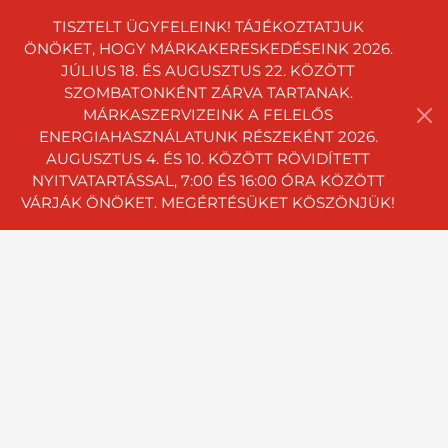
TISZTELT ÜGYFELEINK! TÁJÉKOZTATJUK
ÖNÖKET, HOGY MÁRKAKERESKEDÉSEINK 2026.
JÚLIUS 18. ÉS AUGUSZTUS 22. KÖZÖTT
SZOMBATONKÉNT ZÁRVA TARTANAK.
MÁRKASZERVIZEINK A FELELŐS
ENERGIAHASZNÁLATUNK RÉSZEKÉNT 2026.
AUGUSZTUS 4. ÉS 10. KÖZÖTT RÖVIDÍTETT
NYITVATARTÁSSAL, 7:00 ÉS 16:00 ÓRA KÖZÖTT
VÁRJÁK ÖNÖKET. MEGÉRTÉSÜKET KÖSZÖNJÜK!