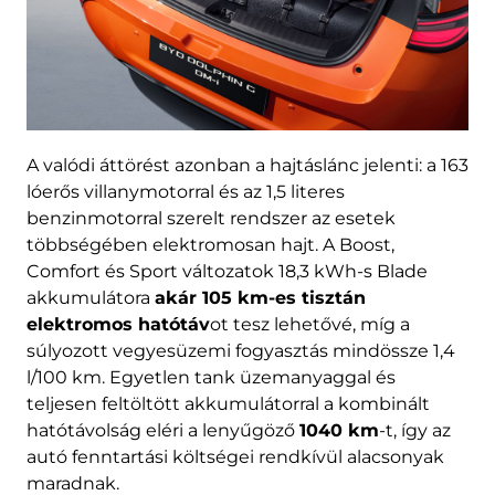
A valódi áttörést azonban a hajtáslánc jelenti: a 163
lóerős villanymotorral és az 1,5 literes
benzinmotorral szerelt rendszer az esetek
többségében elektromosan hajt. A Boost,
Comfort és Sport változatok 18,3 kWh-s Blade
akkumulátora
akár 105 km-es tisztán
elektromos hatótáv
ot tesz lehetővé, míg a
súlyozott vegyesüzemi fogyasztás mindössze 1,4
l/100 km. Egyetlen tank üzemanyaggal és
teljesen feltöltött akkumulátorral a kombinált
hatótávolság eléri a lenyűgöző
1040 km
-t, így az
autó fenntartási költségei rendkívül alacsonyak
maradnak.