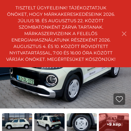
TISZTELT ÜGYFELEINK! TÁJÉKOZTATJUK
ÖNÖKET, HOGY MÁRKAKERESKEDÉSEINK 2026.
JÚLIUS 18. ÉS AUGUSZTUS 22. KÖZÖTT
SZOMBATONKÉNT ZÁRVA TARTANAK.
MÁRKASZERVIZEINK A FELELŐS
ENERGIAHASZNÁLATUNK RÉSZEKÉNT 2026.
AUGUSZTUS 4. ÉS 10. KÖZÖTT RÖVIDÍTETT
NYITVATARTÁSSAL, 7:00 ÉS 16:00 ÓRA KÖZÖTT
VÁRJÁK ÖNÖKET. MEGÉRTÉSÜKET KÖSZÖNJÜK!
+9 kép