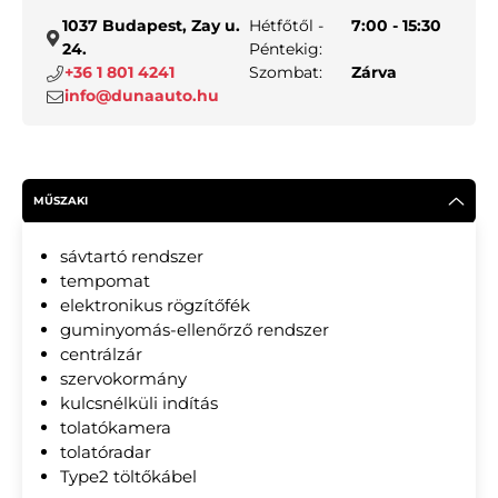
1037 Budapest, Zay u.
Hétfőtől -
7:00 - 15:30
24.
Péntekig:
+36 1 801 4241
Szombat:
Zárva
info@dunaauto.hu
MŰSZAKI
sávtartó rendszer
tempomat
elektronikus rögzítőfék
guminyomás-ellenőrző rendszer
centrálzár
szervokormány
kulcsnélküli indítás
tolatókamera
tolatóradar
Type2 töltőkábel