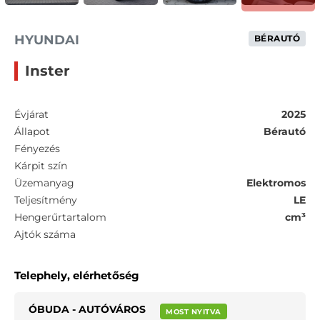
HYUNDAI
BÉRAUTÓ
Inster
Évjárat
2025
Állapot
Bérautó
Fényezés
Kárpit szín
Üzemanyag
Elektromos
Teljesítmény
LE
Hengerűrtartalom
cm³
Ajtók száma
Telephely, elérhetőség
ÓBUDA - AUTÓVÁROS
MOST NYITVA