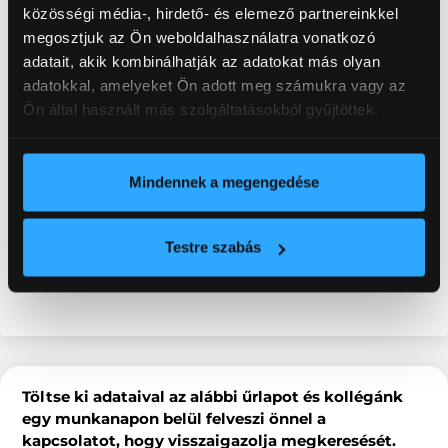
közösségi média-, hirdető- és elemező partnereinkkel
megosztjuk az Ön weboldalhasználatra vonatkozó
adatait, akik kombinálhatják az adatokat más olyan
KERESSE ÉRTÉKESÍTŐNKET
adatokkal, amelyeket Ön adott meg számukra vagy az
Ön által használt más szolgáltatásokból gyűjtöttek.
Mindennek a megengedése
Testre szabás
Töltse ki adataival az alábbi űrlapot és kollégánk
egy munkanapon belül felveszi önnel a
kapcsolatot, hogy visszaigazolja megkeresését.