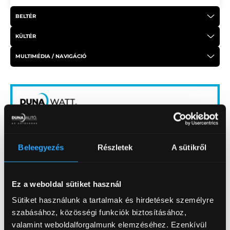
BELTÉR
KÜLTÉR
MULTIMÉDIA / NAVIGÁCIÓ
Beleegyezés
Részletek
A sütikről
Ez a weboldal sütiket használ
Sütiket használunk a tartalmak és hirdetések személyre
szabásához, közösségi funkciók biztosításához,
15 000 Ft + ÁFA/nap
valamint weboldalforgalmunk elemzéséhez. Ezenkívül