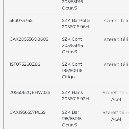
205/55R16
Octav3
5E307376S
SZK BarPol 5
szerelt téli
2056016 96H
CAX205556Q860S
SZK Cont
szerelt téli
205/55R16
Octav3
1ST073268Z8S
SZK Cont
szerelt téli
185/50R16
Citigo
2056062QEHW32S
SZK Hank
Szerelt téli 
2056016 92H
Acél
CAX1956557PL3S
SZK Bar
Szerelt téli 
195/65R15
Acél
Octav3