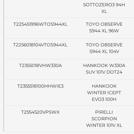
SOTTOZERO3 94H
XL
T225451996WTOS944XL
TOYO OBSERVE
S944 XL 96W
T2256018104VTOS944XL
TOYO OBSERVE
S944 XL 104V
T2355018VHW330A
HANKOOK W330A
SUV 101V DOT24
T2355518100HHWIE3
HANKOOK
WINTER ICEPT
EVO3 100H
T2554520VPSWX
PIRELLI
SCORPION
WINTER 101V XL