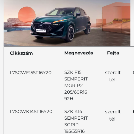
Megnevezés
Fajta
Cikkszám
SZK F15
L7SCWF15ST16Y20
szerelt
SEMPERIT
téli
MGRIP2
205/60R16
92H
L7SCWK14ST16Y20
SZK K14
szerelt
SEMPERIT
téli
SGRIP
195/55R16