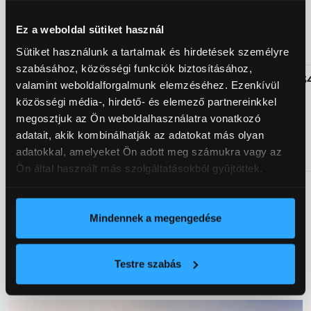
HANKO
W452
Ez a weboldal sütiket használ
175/65R14
82T
Sütiket használunk a tartalmak és hirdetések személyre
szabásához, közösségi funkciók biztosításához,
DFS818300134
SZK KIA
48 3
szerelt
valamint weboldalforgalmunk elemzéséhez. Ezenkívül
CEED
téli
közösségi média-, hirdető- és elemező partnereinkkel
HANKOOK
megosztjuk az Ön weboldalhasználatra vonatkozó
W462
adatait, akik kombinálhatják az adatokat más olyan
205/55R16
adatokkal, amelyeket Ön adott meg számukra vagy az
91H
Ön által használt más szolgáltatásokból gyűjtöttek.
Mindennek a megengedése
TOVÁBBI INFORMÁCIÓK: +36 1 801-4020
Testre szabás
NISSAN