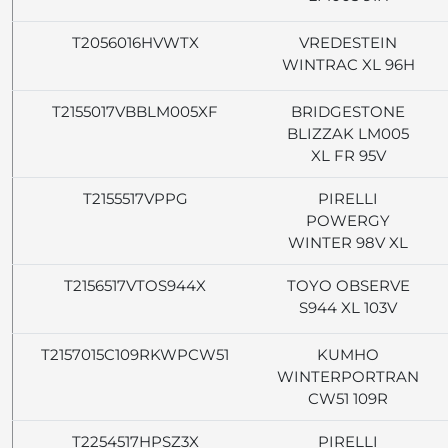
T2056016HVWTX
VREDESTEIN
WINTRAC XL 96H
T2155017VBBLM005XF
BRIDGESTONE
BLIZZAK LM005
XL FR 95V
T2155517VPPG
PIRELLI
POWERGY
WINTER 98V XL
T2156517VTOS944X
TOYO OBSERVE
S944 XL 103V
T2157015C109RKWPCW51
KUMHO
WINTERPORTRAN
CW51 109R
T2254517HPSZ3X
PIRELLI