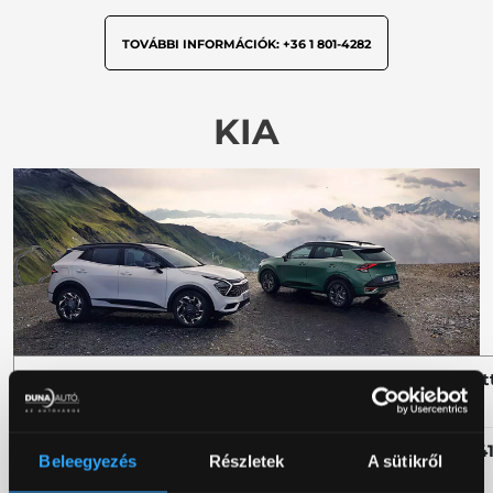
TOVÁBBI INFORMÁCIÓK: +36 1 801-4282
KIA
Megnevezés
Fajta
Brut
Cikkszám
DFS813700012
SZK KIA
18 4
szerelt
Beleegyezés
Részletek
A sütikről
PICANTO
téli