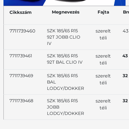
Megnevezés
Fajta
Br
Cikkszám
SZK 185/65 R15
7711739460
szerelt
43
92T JOBB CLIO
téli
IV
7711739461
SZK 185/65 R15
43
szerelt
92T BAL CLIO IV
téli
7711739469
SZK 185/65 R15
32
szerelt
BAL
téli
LODGY/DOKKER
7711739468
SZK 185/65 R15
32
szerelt
JOBB
téli
LODGY/DOKKER