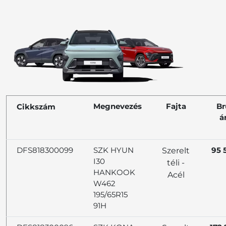
Megnevezés
Fajta
Br
Cikkszám
á
DFS818300099
SZK HYUN
95 
Szerelt
I30
téli -
HANKOOK
Acél
W462
195/65R15
91H