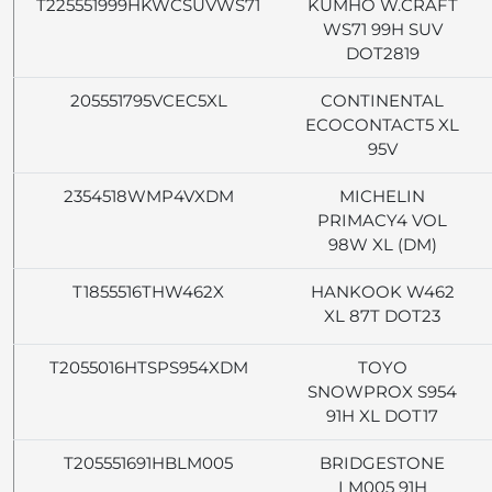
T225551999HKWCSUVWS71
KUMHO W.CRAFT
WS71 99H SUV
DOT2819
205551795VCEC5XL
CONTINENTAL
ECOCONTACT5 XL
95V
2354518WMP4VXDM
MICHELIN
PRIMACY4 VOL
98W XL (DM)
T1855516THW462X
HANKOOK W462
XL 87T DOT23
T2055016HTSPS954XDM
TOYO
SNOWPROX S954
91H XL DOT17
T205551691HBLM005
BRIDGESTONE
LM005 91H