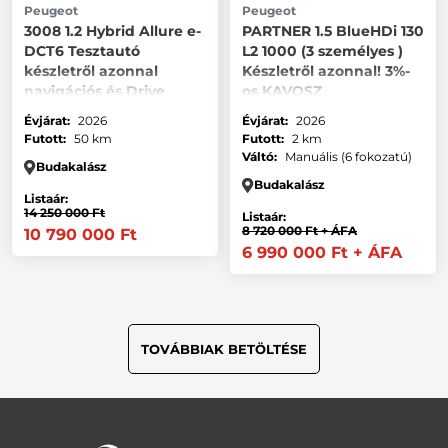
Peugeot
Peugeot
3008 1.2 Hybrid Allure e-
PARTNER 1.5 BlueHDi 130
DCT6 Tesztautó
L2 1000 (3 személyes )
készletről azonnal
Készletről azonnal! 3%-
navigációs és Drive
os KAVOSZ
assist csomaggal
finanszírozással is
Évjárat:
2026
Évjárat:
2026
Futott:
50 km
Futott:
2 km
Váltó:
Manuális (6 fokozatú)
Budakalász
Budakalász
Listaár:
14 250 000 Ft
Listaár:
8 720 000 Ft
+ ÁFA
10 790 000 Ft
6 990 000 Ft
+ ÁFA
TOVÁBBIAK BETÖLTÉSE