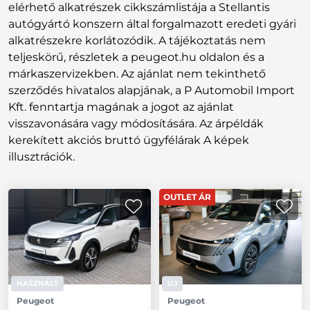
elérhető alkatrészek cikkszámlistája a Stellantis
autógyártó konszern által forgalmazott eredeti gyári
alkatrészekre korlátozódik. A tájékoztatás nem
teljeskörű, részletek a peugeot.hu oldalon és a
márkaszervizekben. Az ajánlat nem tekinthető
szerződés hivatalos alapjának, a P Automobil Import
Kft. fenntartja magának a jogot az ajánlat
visszavonására vagy módosítására. Az árpéldák
kerekített akciós bruttó ügyfélárak A képek
illusztrációk.
OUTLET ÁR
HASZNÁLT
ÚJ
Peugeot
Peugeot