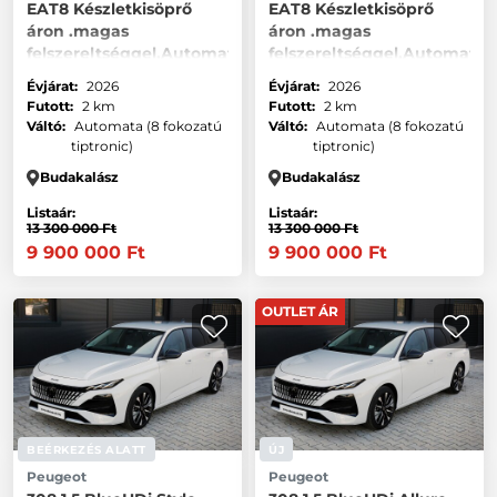
EAT8 Készletkisöprő
EAT8 Készletkisöprő
áron .magas
áron .magas
felszereltséggel.Automata
felszereltséggel.Automata
váltóval
váltóval
Évjárat:
2026
Évjárat:
2026
Futott:
2 km
Futott:
2 km
Váltó:
Automata (8 fokozatú
Váltó:
Automata (8 fokozatú
tiptronic)
tiptronic)
Budakalász
Budakalász
Listaár:
Listaár:
13 300 000 Ft
13 300 000 Ft
9 900 000 Ft
9 900 000 Ft
OUTLET ÁR
BEÉRKEZÉS ALATT
ÚJ
Peugeot
Peugeot