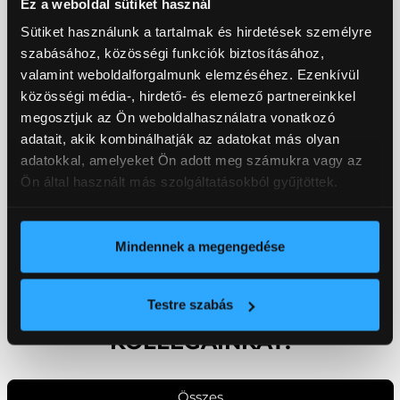
Ez a weboldal sütiket használ
Sütiket használunk a tartalmak és hirdetések személyre
Amennyiben gépjárműve 3 évnél idősebb,
szabásához, közösségi funkciók biztosításához,
választhatja a Stellantis autógyártó konszern
valamint weboldalforgalmunk elemzéséhez. Ezenkívül
Eurorepar alkatrészmárkáját, melyet kifejezetten a 3
közösségi média-, hirdető- és elemező partnereinkkel
évnél idősebb gépjárművekhez fejlesztettek és
megosztjuk az Ön weboldalhasználatra vonatkozó
terveztek a gyár mérnökei. Az Eurorepar márka
adatait, akik kombinálhatják az adatokat más olyan
kiváló ár-érték arányú termékeket kínál. Az
adatokkal, amelyeket Ön adott meg számukra vagy az
Eurorepar márkára jelen akciónk nem vonatkozik, de
Ön által használt más szolgáltatásokból gyűjtöttek.
akció nélküli árai is nagyon kedvezők. Érdeklődjön
márkaszervizünkben!
Mindennek a megengedése
TOVÁBBI INFORMÁCIÓKÉRT
Testre szabás
KERESSE SZERVIZES
KOLLÉGÁINKAT!
Összes