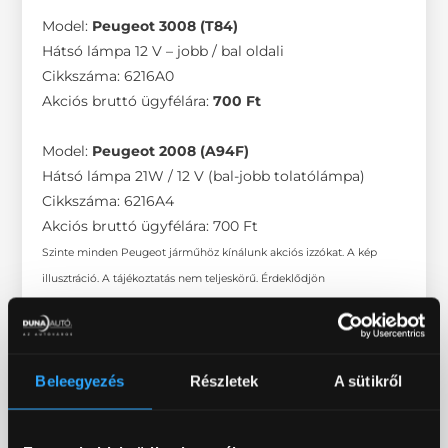
Model:
Peugeot 3008 (T84)
Hátsó lámpa 12 V – jobb / bal oldali
Cikkszáma: 6216A0
Akciós bruttó ügyfélára:
700 Ft
Model:
Peugeot 2008 (A94F)
Hátsó lámpa 21W / 12 V (bal-jobb tolatólámpa)
Cikkszáma: 6216A4
Akciós bruttó ügyfélára: 700 Ft
Szinte minden Peugeot járműhöz kínálunk akciós izzókat. A kép
illusztráció. A tájékoztatás nem teljeskörű. Érdeklődjön
márkaszervizünkben!
Beleegyezés
Részletek
A sütikről
SZERVIZ BEJELENTKEZÉS