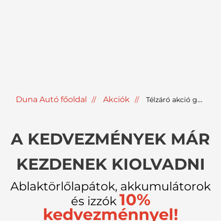
Duna Autó főoldal
Akciók
Télzáró akció gyári alkatrészekre!
A KEDVEZMÉNYEK MÁR
KEZDENEK KIOLVADNI
Ablaktörlőlapátok, akkumulátorok
10%
és izzók
kedvezménnyel!