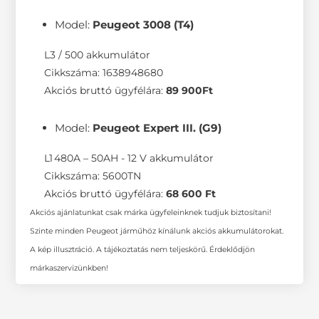
Model:
Peugeot 3008 (T4)
L3 / 500 akkumulátor
Cikkszáma: 1638948680
Akciós bruttó ügyfélára:
89 900Ft
Model:
Peugeot Expert III. (G9)
L1 480A – 50AH - 12 V akkumulátor
Cikkszáma: 5600TN
Akciós bruttó ügyfélára:
68 600 Ft
Akciós ajánlatunkat csak márka ügyfeleinknek tudjuk biztosítani!
Szinte minden Peugeot járműhöz kínálunk akciós akkumulátorokat.
A kép illusztráció. A tájékoztatás nem teljeskörű. Érdeklődjön
márkaszervizünkben!