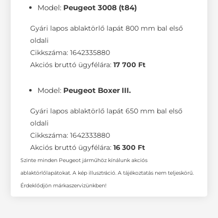
Model:
Peugeot 3008 (t84)
Gyári lapos ablaktörlő lapát 800 mm bal első
oldali
Cikkszáma: 1642335880
Akciós bruttó ügyfélára:
17 700 Ft
Model:
Peugeot Boxer III.
Gyári lapos ablaktörlő lapát 650 mm bal első
oldali
Cikkszáma: 1642333880
Akciós bruttó ügyfélára:
16 300 Ft
Szinte minden Peugeot járműhöz kínálunk akciós
ablaktörlőlapátokat. A kép illusztráció. A tájékoztatás nem teljeskörű.
Érdeklődjön márkaszervizünkben!