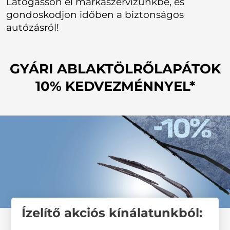
Látogasson el márkaszervizünkbe, és
gondoskodjon időben a biztonságos
autózásról!
GYÁRI ABLAKTÖLRŐLAPÁTOK
10% KEDVEZMÉNNYEL*
Ízelítő akciós kínálatunkból: