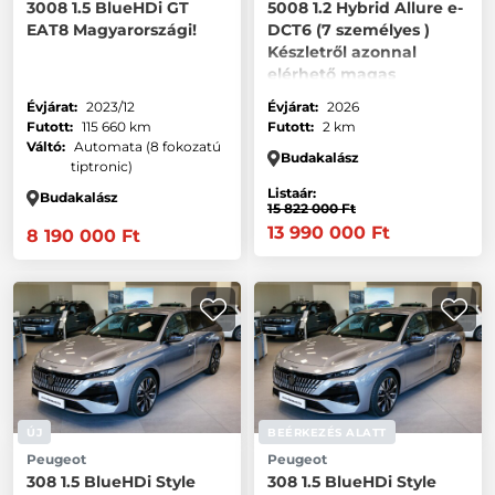
3008 1.5 BlueHDi GT
5008 1.2 Hybrid Allure e-
EAT8 Magyarországi!
DCT6 (7 személyes )
Készletről azonnal
elérhető magas
felszereltség
Évjárat:
2023/12
Évjárat:
2026
Futott:
115 660 km
Futott:
2 km
Váltó:
Automata (8 fokozatú
Budakalász
tiptronic)
Listaár:
Budakalász
15 822 000 Ft
13 990 000 Ft
8 190 000 Ft
ÚJ
BEÉRKEZÉS ALATT
Peugeot
Peugeot
308 1.5 BlueHDi Style
308 1.5 BlueHDi Style