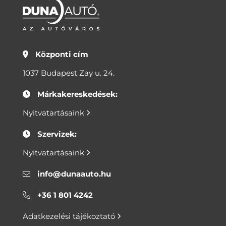
Központi cím
1037 Budapest Zay u. 24.
Márkakereskedések:
Nyitvatartásaink
Szervizek:
Nyitvatartásaink
info@dunaauto.hu
+36 1 801 4242
Adatkezelési tájékoztató