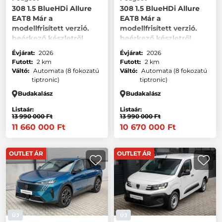
308 1.5 BlueHDi Allure
308 1.5 BlueHDi Allure
EAT8 Már a
EAT8 Már a
modellfrisített verzió.
modellfrisített verzió.
beérkező készletről
beérkező készletről
elérhető 8 év 200 km
elérhető 8 év 200 km
Évjárat:
2026
Évjárat:
2026
garanciáv
garanciáv
Futott:
2 km
Futott:
2 km
Váltó:
Automata (8 fokozatú
Váltó:
Automata (8 fokozatú
tiptronic)
tiptronic)
Budakalász
Budakalász
Listaár:
Listaár:
13 990 000 Ft
13 990 000 Ft
11 660 000 Ft
10 670 000 Ft
OUTLET ÁR
OUTLET ÁR
ÚJ
ÚJ