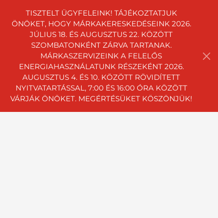
TISZTELT ÜGYFELEINK! TÁJÉKOZTATJUK
ÖNÖKET, HOGY MÁRKAKERESKEDÉSEINK 2026.
JÚLIUS 18. ÉS AUGUSZTUS 22. KÖZÖTT
SZOMBATONKÉNT ZÁRVA TARTANAK.
MÁRKASZERVIZEINK A FELELŐS
ENERGIAHASZNÁLATUNK RÉSZEKÉNT 2026.
AUGUSZTUS 4. ÉS 10. KÖZÖTT RÖVIDÍTETT
NYITVATARTÁSSAL, 7:00 ÉS 16:00 ÓRA KÖZÖTT
VÁRJÁK ÖNÖKET. MEGÉRTÉSÜKET KÖSZÖNJÜK!