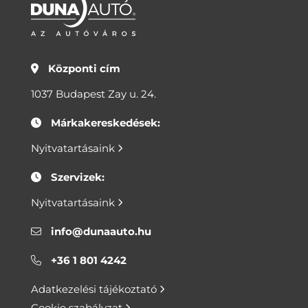
Központi cím
1037 Budapest Zay u. 24.
Márkakereskedések:
Nyitvatartásaink
Szervizek:
Nyitvatartásaink
info@dunaauto.hu
+36 1 801 4242
Adatkezelési tájékoztató
Cookie szabályzat