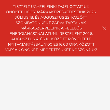
TISZTELT ÜGYFELEINK! TÁJÉKOZTATJUK
ÖNÖKET, HOGY MÁRKAKERESKEDÉSEINK 2026.
JÚLIUS 18. ÉS AUGUSZTUS 22. KÖZÖTT
SZOMBATONKÉNT ZÁRVA TARTANAK.
MÁRKASZERVIZEINK A FELELŐS
ENERGIAHASZNÁLATUNK RÉSZEKÉNT 2026.
AUGUSZTUS 4. ÉS 10. KÖZÖTT RÖVIDÍTETT
NYITVATARTÁSSAL, 7:00 ÉS 16:00 ÓRA KÖZÖTT
VÁRJÁK ÖNÖKET. MEGÉRTÉSÜKET KÖSZÖNJÜK!