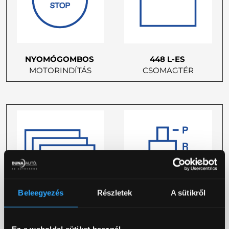
NYOMÓGOMBOS
448 L-ES
MOTORINDÍTÁS
CSOMAGTÉR
Beleegyezés
Részletek
A sütikről
10,1"-OS
AUTOMATA
LEBEGŐ
Ez a weboldal sütiket használ