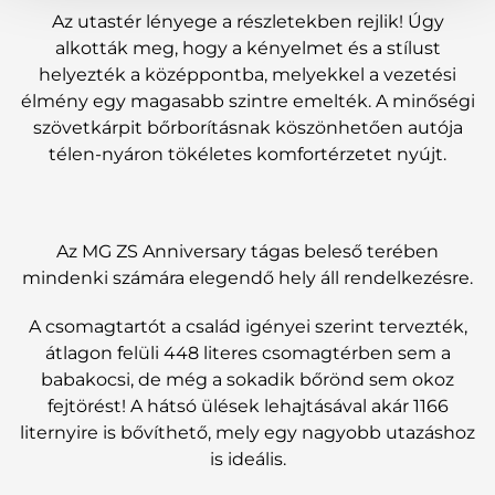
Az utastér lényege a részletekben rejlik! Úgy
alkották meg, hogy a kényelmet és a stílust
helyezték a középpontba, melyekkel a vezetési
élmény egy magasabb szintre emelték. A minőségi
szövetkárpit bőrborításnak köszönhetően autója
télen-nyáron tökéletes komfortérzetet nyújt.
Az MG ZS Anniversary tágas beleső terében
mindenki számára elegendő hely áll rendelkezésre.
A csomagtartót a család igényei szerint tervezték,
átlagon felüli 448 literes csomagtérben sem a
babakocsi, de még a sokadik bőrönd sem okoz
fejtörést! A hátsó ülések lehajtásával akár 1166
liternyire is bővíthető, mely egy nagyobb utazáshoz
is ideális.