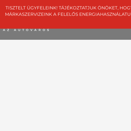
TISZTELT ÜGYFELEINK! TÁJÉKOZTATJUK ÖNÖKET, HOG
MÁRKASZERVIZEINK A FELELŐS ENERGIAHASZNÁLATUNK 
info@dunaauto.hu
+36 1 8
Autóvásárlás
Szerviz
Szolgáltatások
C