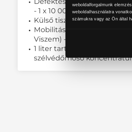
Defektes gumiabroncs cse
weboldalforgalmunk elemzésé
- 1 x 10 000 Ft értékben
weboldalhasználatra vonatko
Külső tisztítás
számukra vagy az Ön által ha
Mobilitás kedvezmény (cse
Viszem) - 1 x 25 000 Ft érté
1 liter tartalék motorolaj vagy 
szélvédőmosó koncentrát