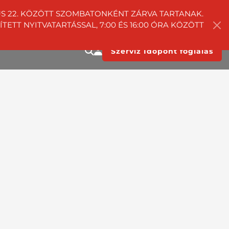
TUS 22. KÖZÖTT SZOMBATONKÉNT ZÁRVA TARTANAK.
ETT NYITVATARTÁSSAL, 7:00 ÉS 16:00 ÓRA KÖZÖTT
Szerviz Időpont foglalás