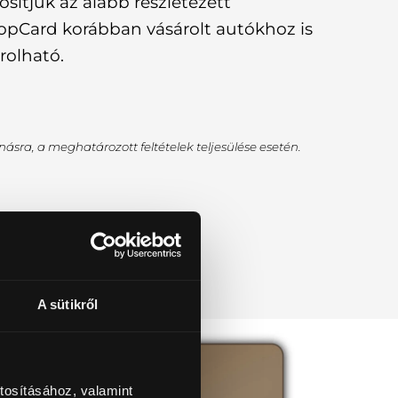
osítjuk az alább részletezett
opCard korábban vásárolt autókhoz is
rolható.
ásra, a meghatározott feltételek teljesülése esetén.
A sütikről
tosításához, valamint