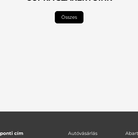
Összes
ponti cím
Autóvásárlás
Abar