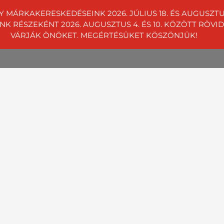
Y MÁRKAKERESKEDÉSEINK 2026. JÚLIUS 18. ÉS AUGUSZ
RÉSZEKÉNT 2026. AUGUSZTUS 4. ÉS 10. KÖZÖTT RÖVIDÍT
01 4242
Telephelyeink
VÁRJÁK ÖNÖKET. MEGÉRTÉSÜKET KÖSZÖNJÜK!
égeknek
Rólunk