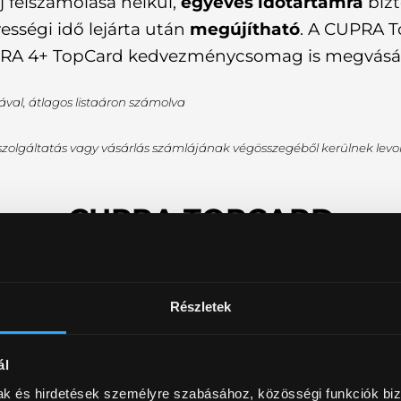
j felszámolása nélkül,
egyéves időtartamra
bizt
ségi idő lejárta után
megújítható
. A CUPRA T
CUPRA 4+ TopCard kedvezménycsomag is megvásá
al, átlagos listaáron számolva
 szolgáltatás vagy vásárlás számlájának végösszegéből kerülnek levon
CUPRA TOPCARD
ag tartalma
Részletek
 x 15 000 Ft
ál
mak és hirdetések személyre szabásához, közösségi funkciók biz