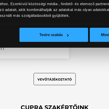
réje kedvezményesen
hez. Ezenkívül közösségi média-, hirdető- és elemező partner
zó adatait, akik kombinálhatják az adatokat más olyan adatokka
sznált más szolgáltatásokból gyűjtöttek.
reautó vagy Hozom-
kben
Testre szabás
Min
1 liter téli
um
VEVŐTÁJÉKOZTATÓ
CUPRA SZAKÉRTŐINK