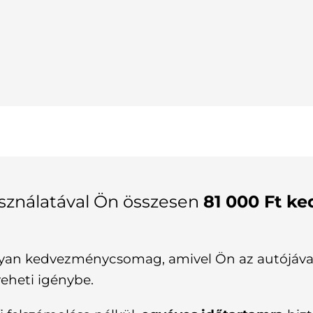
ználatával Ön összesen
81 000 Ft k
olyan kedvezménycsomag, amivel Ön az autójával
eheti igénybe.