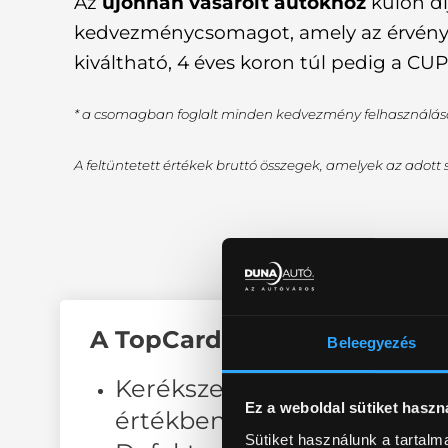
Az
újonnan vásárolt autókhoz
külön dí
kedvezménycsomagot, amely az érvényes
kiváltható, 4 éves koron túl pedig a 
* a csomagban foglalt minden kedvezmény felhasználásáv
A feltüntetett értékek bruttó összegek, amelyek az adott
A TopCard kedvezménycsom
Beleegyezés
Kerékszerviz kedvezmény - 2
Ez a weboldal sütiket haszn
értékben
Sütiket használunk a tartal