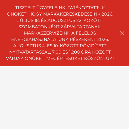
TISZTELT ÜGYFELEINK! TÁJÉKOZTATJUK
ÖNÖKET, HOGY MÁRKAKERESKEDÉSEINK 2026.
JÚLIUS 18. ÉS AUGUSZTUS 22. KÖZÖTT
SZOMBATONKÉNT ZÁRVA TARTANAK.
MÁRKASZERVIZEINK A FELELŐS
ENERGIAHASZNÁLATUNK RÉSZEKÉNT 2026.
AUGUSZTUS 4. ÉS 10. KÖZÖTT RÖVIDÍTETT
NYITVATARTÁSSAL, 7:00 ÉS 16:00 ÓRA KÖZÖTT
VÁRJÁK ÖNÖKET. MEGÉRTÉSÜKET KÖSZÖNJÜK!