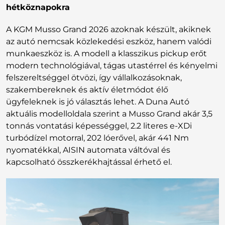
hétköznapokra
A KGM Musso Grand 2026 azoknak készült, akiknek
az autó nemcsak közlekedési eszköz, hanem valódi
munkaeszköz is. A modell a klasszikus pickup erőt
modern technológiával, tágas utastérrel és kényelmi
felszereltséggel ötvözi, így vállalkozásoknak,
szakembereknek és aktív életmódot élő
ügyfeleknek is jó választás lehet. A Duna Autó
aktuális modelloldala szerint a Musso Grand akár 3,5
tonnás vontatási képességgel, 2.2 literes e-XDi
turbódízel motorral, 202 lóerővel, akár 441 Nm
nyomatékkal, AISIN automata váltóval és
kapcsolható összkerékhajtással érhető el.