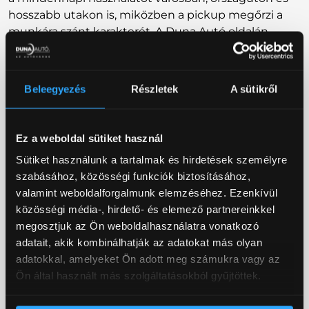
hosszabb utakon is, miközben a pickup megőrzi a
munkára szánt karakterét. A Duna Autó oldalán
szereplő készletes modell is automata, 6 fokozatú
váltóval és 4WD hajtással jelenik meg.
Beleegyezés
Részletek
A sütikről
4. MILYEN VÁLLALKOZÁSOKNAK
AJÁNLOTT A MUSSO GRAND?
Ez a weboldal sütiket használ
A KGM Musso Grand 2026 elsősorban azoknak a
vállalkozásoknak ajánlott, ahol az autóval nemcsak
Sütiket használunk a tartalmak és hirdetések személyre
közlekedni kell, hanem szerszámot, felszerelést, árut
szabásához, közösségi funkciók biztosításához,
vagy utánfutót is mozgatni kell. Jó választás lehet
valamint weboldalforgalmunk elemzéséhez. Ezenkívül
például:
közösségi média-, hirdető- és elemező partnereinkkel
megosztjuk az Ön weboldalhasználatra vonatkozó
építőipari kivitelezőknek, generálkivitelezőknek,
adatait, akik kombinálhatják az adatokat más olyan
villanyszerelőknek, gépészeti cégeknek,
adatokkal, amelyeket Ön adott meg számukra vagy az
kertépítőknek, karbantartó vállalkozásoknak,
Ön által használt más szolgáltatásokból gyűjtöttek.
mezőgazdasági szereplőknek, erdészeti és vadászati
használatra, telephelyes KKV-knak, flottába keresett