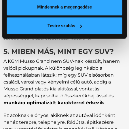
munkaautóként, valamint olyan cégeknek, ahol
Mindennek a megengedése
fontos a 4x4 hajtás, a nagy plató és a vontathatóság.
A hosszú plató 1262 literes rakteret kínál, amely
Testre szabás
alkalmas munkaeszközök, építőanyagok vagy
szabadidős felszerelések szállítására is.
5. MIBEN MÁS, MINT EGY SUV?
A KGM Musso Grand nem SUV-nak készült, hanem
valódi pickupnak. A különbség leginkább a
felhasználásban látszik: míg egy SUV elsősorban
családi, városi vagy kényelmi célú autó, addig a
Musso Grand platós kialakítással, vontatási
képességgel, kapcsolható összkerékhajtással és
munkára optimalizált karakterrel érkezik
.
Ez azoknak előnyös, akiknek az autóval időnként
nehéz terepre, telephelyre, földútra, építkezésre