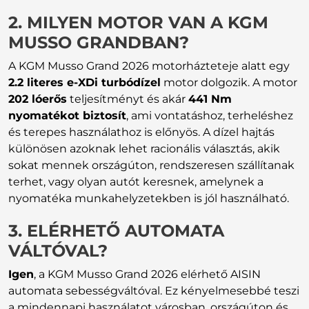
2. MILYEN MOTOR VAN A KGM
MUSSO GRANDBAN?
A KGM Musso Grand 2026 motorházteteje alatt egy
2.2 literes e-XDi turbódízel
motor dolgozik. A motor
202 lóerős
teljesítményt és akár
441 Nm
nyomatékot biztosít
, ami vontatáshoz, terheléshez
és terepes használathoz is előnyös. A dízel hajtás
különösen azoknak lehet racionális választás, akik
sokat mennek országúton, rendszeresen szállítanak
terhet, vagy olyan autót keresnek, amelynek a
nyomatéka munkahelyzetekben is jól használható.
3. ELÉRHETŐ AUTOMATA
VÁLTÓVAL?
Igen
, a KGM Musso Grand 2026 elérhető AISIN
automata sebességváltóval. Ez kényelmesebbé teszi
a mindennapi használatot városban, országúton és