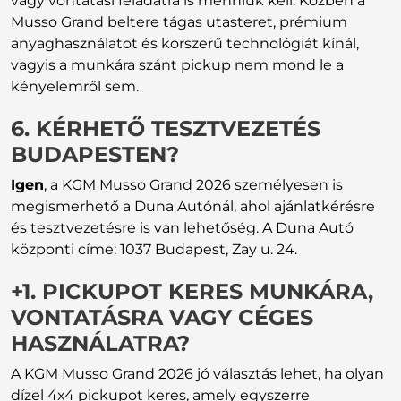
vagy vontatási feladatra is menniük kell. Közben a
Musso Grand beltere tágas utasteret, prémium
anyaghasználatot és korszerű technológiát kínál,
vagyis a munkára szánt pickup nem mond le a
kényelemről sem.
6. KÉRHETŐ TESZTVEZETÉS
BUDAPESTEN?
Igen
, a KGM Musso Grand 2026 személyesen is
megismerhető a Duna Autónál, ahol ajánlatkérésre
és tesztvezetésre is van lehetőség. A Duna Autó
központi címe: 1037 Budapest, Zay u. 24.
+1. PICKUPOT KERES MUNKÁRA,
VONTATÁSRA VAGY CÉGES
HASZNÁLATRA?
A KGM Musso Grand 2026 jó választás lehet, ha olyan
dízel 4x4 pickupot keres, amely egyszerre