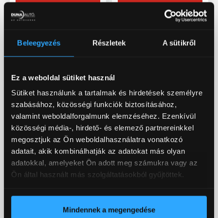
Beleegyezés
Részletek
A sütikről
Ez a weboldal sütiket használ
Sütiket használunk a tartalmak és hirdetések személyre
MG
MG
szabásához, közösségi funkciók biztosításához,
HS
MG S5
valamint weboldalforgalmunk elemzéséhez. Ezenkívül
közösségi média-, hirdető- és elemező partnereinkkel
megosztjuk az Ön weboldalhasználatra vonatkozó
adatait, akik kombinálhatják az adatokat más olyan
Igényelhető támogatás:
Igényelhető támogatás:
adatokkal, amelyeket Ön adott meg számukra vagy az
* MG HS esetén: 16-18%
* MGS5-ev esetén: 18%
Ön által használt más szolgáltatásokból gyűjtöttek.
Legkedvezőbb ár*
Legkedvezőbb ár*
(pedagógusoknak):
(pedagógusoknak):
9 780 000 Ft
11 230 000 Ft
Mindennek a megengedése