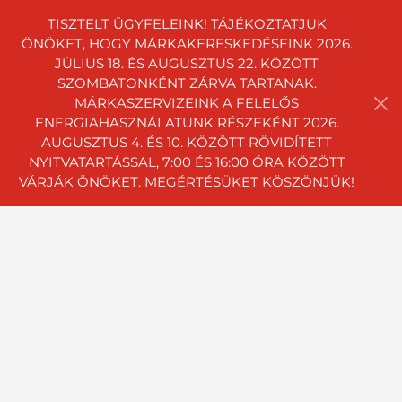
TISZTELT ÜGYFELEINK! TÁJÉKOZTATJUK
ÖNÖKET, HOGY MÁRKAKERESKEDÉSEINK 2026.
JÚLIUS 18. ÉS AUGUSZTUS 22. KÖZÖTT
SZOMBATONKÉNT ZÁRVA TARTANAK.
MÁRKASZERVIZEINK A FELELŐS
ENERGIAHASZNÁLATUNK RÉSZEKÉNT 2026.
AUGUSZTUS 4. ÉS 10. KÖZÖTT RÖVIDÍTETT
NYITVATARTÁSSAL, 7:00 ÉS 16:00 ÓRA KÖZÖTT
VÁRJÁK ÖNÖKET. MEGÉRTÉSÜKET KÖSZÖNJÜK!