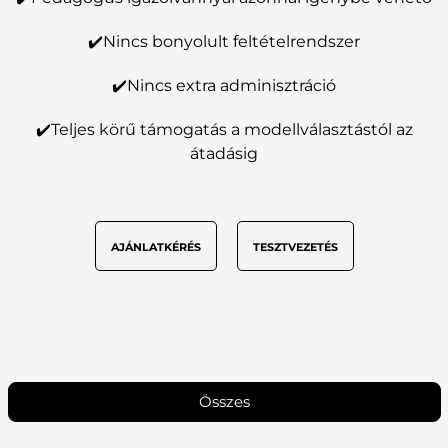
✔️Nincs bonyolult feltételrendszer
✔️Nincs extra adminisztráció
✔️Teljes körű támogatás a modellválasztástól az
átadásig
AJÁNLATKÉRÉS
TESZTVEZETÉS
Összes