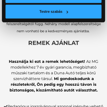
Megnézem
Megnézem
Testre szabás
*A kedvezmény mértéke a meghajtás módjától és a modell
felszereltségétől függ. Néhány modell alapfelszereltsége
nem vonható be a kedvezményes ajánlatba.
REMEK AJÁNLAT
Használja ki ezt a remek lehetőséget!
Az MG
modellekhez 7 év gyári garancia, megbízható
műszaki tartalom és a Duna Autó teljes körű
szervizháttere társul.
Mi gondoskodunk a
részletekről, Ön pedig egy hosszú távon is
biztonságos, kiszámítható autót választhat.
✔️Pedagógus igazolvánnyal azonnal igénybe vehető