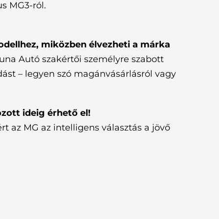
us MG3-ról.
dellhez, miközben élvezheti a márka
una Autó szakértői személyre szabott
ást – legyen szó magánvásárlásról vagy
ott ideig érhető el!
 az MG az intelligens választás a jövő