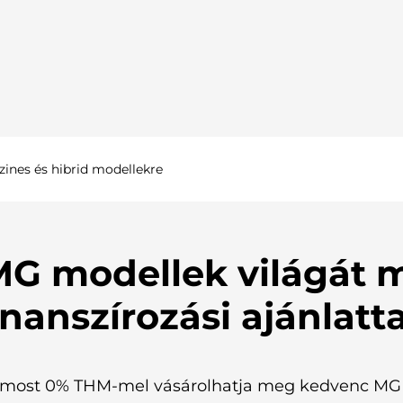
nes és hibrid modellekre
MG modellek világát 
inanszírozási ajánlatta
ost 0% THM-mel vásárolhatja meg kedvenc MG mo