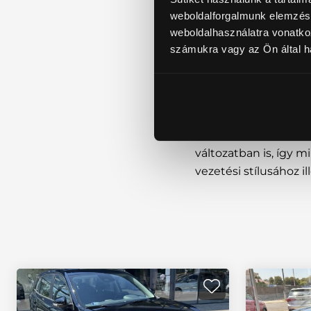
weboldalforgalmunk elemzésé
weboldalhasználatra vonatko
MG ZS
számukra vagy az Ön által ha
Az MG ZS egy kompak
stílusos megjelenést
felszerelt utasteret k
Elérhető benzines és
változatban is, így 
vezetési stílusához i