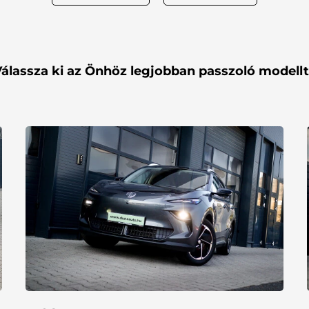
álassza ki az Önhöz legjobban passzoló modell