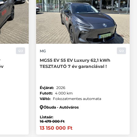
MG
ÚJ
ÚJ
y
MGS5 EV S5 EV Luxury 62,1 kWh
év
TESZTAUTÓ 7 év garanciával !
Évjárat:
2026
Futott:
4 000 km
a
Váltó:
Fokozatmentes automata
Óbuda - Autóváros
Listaár:
16 479 000 Ft
13 150 000 Ft