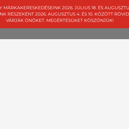
Y MÁRKAKERESKEDÉSEINK 2026. JÚLIUS 18. ÉS AUGUSZ
RÉSZEKÉNT 2026. AUGUSZTUS 4. ÉS 10. KÖZÖTT RÖVIDÍT
01 4242
Telephelyeink
VÁRJÁK ÖNÖKET. MEGÉRTÉSÜKET KÖSZÖNJÜK!
égeknek
Rólunk