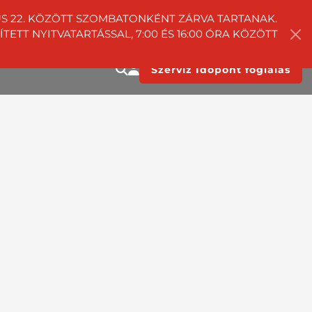
TUS 22. KÖZÖTT SZOMBATONKÉNT ZÁRVA TARTANAK.
ETT NYITVATARTÁSSAL, 7:00 ÉS 16:00 ÓRA KÖZÖTT
Szerviz Időpont foglalás