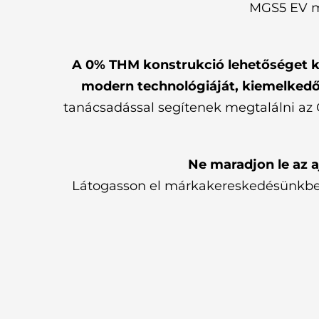
MGS5 EV mo
A 0% THM konstrukció lehetőséget k
modern technológiáját, kiemelkedő
tanácsadással segítenek megtalálni az
Ne maradjon le az a
Látogasson el márkakereskedésünkbe, p