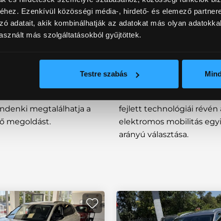
hez. Ezenkívül közösségi média-, hirdető- és elemező partner
zó adatait, akik kombinálhatják az adatokat más olyan adatokka
MG4
sznált más szolgáltatásokból gyűjtöttek.
t, városi SUV, amely
Az MG4 egy 100%-ban ele
 és kényelmes, jól
kompakt modell, amely a
Testre szabás
Min
ínál elérhető áron.
hatótávot, gyors töltést 
 teljesen elektromos
menetdinamikát kínál. Mo
mindenki megtalálhatja a
fejlett technológiái révén
llő megoldást.
elektromos mobilitás egyi
arányú választása.