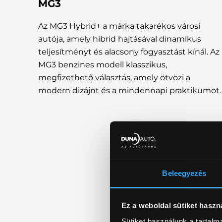
MG3
Az MG3 Hybrid+ a márka takarékos városi
autója, amely hibrid hajtásával dinamikus
teljesítményt és alacsony fogyasztást kínál. Az
MG3 benzines modell klasszikus,
megfizethető választás, amely ötvözi a
modern dizájnt és a mindennapi praktikumot.
Beleegyezés
Ez a weboldal sütiket haszn
Sütiket használunk a tartal