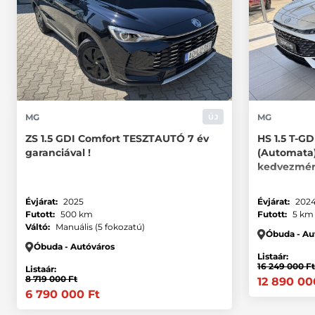
MG
MG
ÚJ
ZS 1.5 GDI Comfort TESZTAUTÓ 7 év
HS 1.5 T-G
garanciával !
(Automata)
kedvezmény
Évjárat:
2025
Évjárat:
202
Futott:
500 km
Futott:
5 km
Váltó:
Manuális (5 fokozatú)
Óbuda - Au
Óbuda - Autóváros
Listaár:
16 249 000 Ft
Listaár:
8 719 000 Ft
12 890 00
6 790 000 Ft