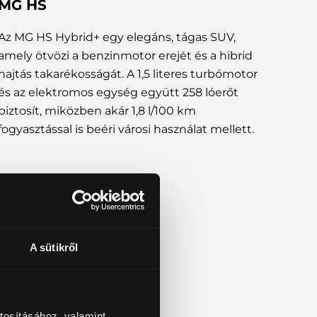
MG HS
Az MG HS Hybrid+ egy elegáns, tágas SUV,
amely ötvözi a benzinmotor erejét és a hibrid
hajtás takarékosságát. A 1,5 literes turbómotor
és az elektromos egység együtt 258 lóerőt
biztosít, miközben akár 1,8 l/100 km
fogyasztással is beéri városi használat mellett.
A sütikről
tosításához, valamint