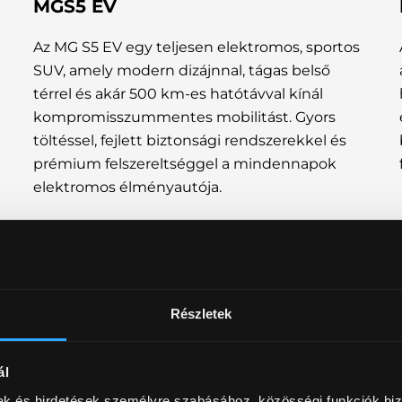
MGS5 EV
Az MG S5 EV egy teljesen elektromos, sportos
SUV, amely modern dizájnnal, tágas belső
térrel és akár 500 km-es hatótávval kínál
kompromisszummentes mobilitást. Gyors
töltéssel, fejlett biztonsági rendszerekkel és
prémium felszereltséggel a mindennapok
elektromos élményautója.
Részletek
ál
mak és hirdetések személyre szabásához, közösségi funkciók biz