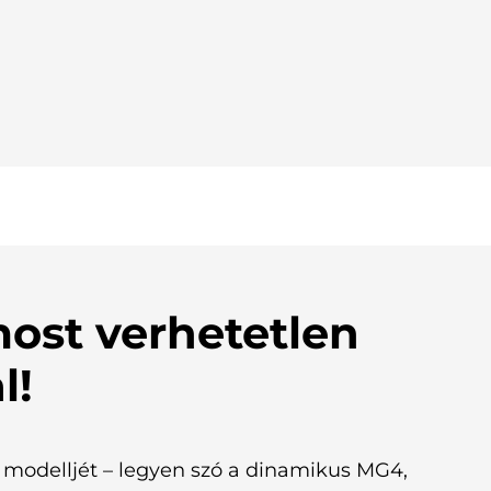
most verhetetlen
l!
delljét – legyen szó a dinamikus MG4,