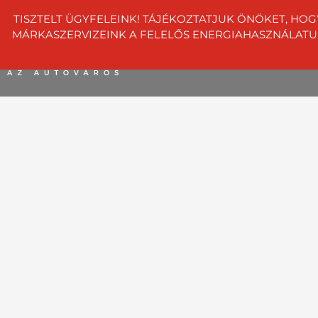
TISZTELT ÜGYFELEINK! TÁJÉKOZTATJUK ÖNÖKET, HOG
MÁRKASZERVIZEINK A FELELŐS ENERGIAHASZNÁLATUNK 
info@dunaauto.hu
+36 1 8
Autóvásárlás
Szerviz
Szolgáltatások
C