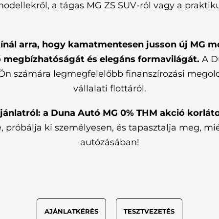
dellekről, a tágas MG ZS SUV-ról vagy a praktik
ínál arra, hogy kamatmentesen jusson új MG mo
 megbízhatóságát és elegáns formavilágát.
A D
 Ön számára legmegfelelőbb finanszírozási megold
vállalati flottáról.
jánlatról: a Duna Autó MG 0% THM akció korlátoz
róbálja ki személyesen, és tapasztalja meg, miért
autózásában!
AJÁNLATKÉRÉS
TESZTVEZETÉS