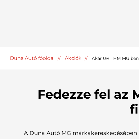
Duna Autó főoldal
Akciók
Akár 0% THM MG benzi
Fedezze fel az 
f
A Duna Autó MG márkakereskedésében m