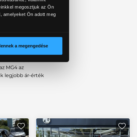
einkkel megosztjuk az Ön
l, amelyeket Ön adott meg
ktromos, sportos
kár 520 km-es
dennek a megengedése
és kiemelkedő
dern dizájnja és
 az MG4 az
k legjobb ár-érték