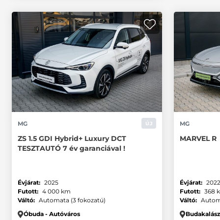
MG
MG
ÚJ
ZS 1.5 GDI Hybrid+ Luxury DCT
MARVEL R
TESZTAUTÓ 7 év garanciával !
Évjárat:
2025
Évjárat:
2022
Futott:
4 000 km
Futott:
368 
Váltó:
Automata (3 fokozatú)
Váltó:
Autom
Óbuda - Autóváros
Budakalás