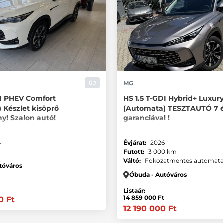
MG
ÚJ
DI PHEV Comfort
HS 1.5 T-GDI Hybrid+ Luxur
 Készlet kisöprő
(Automata) TESZTAUTÓ 7 
! Szalon autó!
garanciával !
4
Évjárat:
2026
Futott:
3 000 km
Váltó:
Fokozatmentes automat
tóváros
Óbuda - Autóváros
Listaár:
14 859 000 Ft
0 Ft
12 190 000 Ft