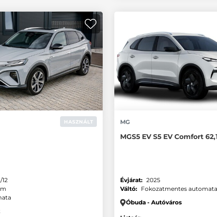
MG
HASZNÁLT
MGS5 EV S5 EV Comfort 62
/12
Évjárat:
2025
km
Váltó:
Fokozatmentes automat
ata
Óbuda - Autóváros
z