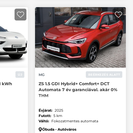
MG
ÚJ
BEÉRKEZÉS ALATT
,1 kWh
ZS 1.5 GDI Hybrid+ Comfort+ DCT
Automata 7 év garanciával. akár 0%
THM
Évjárat:
2025
a
Futott:
5 km
Váltó:
Fokozatmentes automata
Óbuda - Autóváros